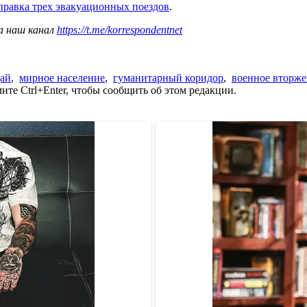
правка трех эвакуационных поездов
.
а наш канал
https://t.me/korrespondentnet
ай
,
мирное население
,
гуманитарный коридор
,
военное вторже
те Ctrl+Enter, чтобы сообщить об этом редакции.