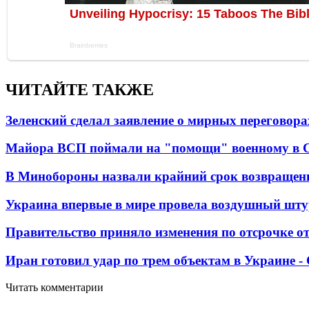
ЧИТАЙТЕ ТАКЖЕ
Зеленский сделал заявление о мирных переговора
Майора ВСП поймали на "помощи" военному в
В Минобороны назвали крайний срок возвращен
Украина впервые в мире провела воздушный шту
Правительство приняло изменения по отсрочке о
Иран готовил удар по трем объектам в Украине 
Читать комментарии