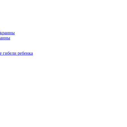
раины
е гибели ребенка