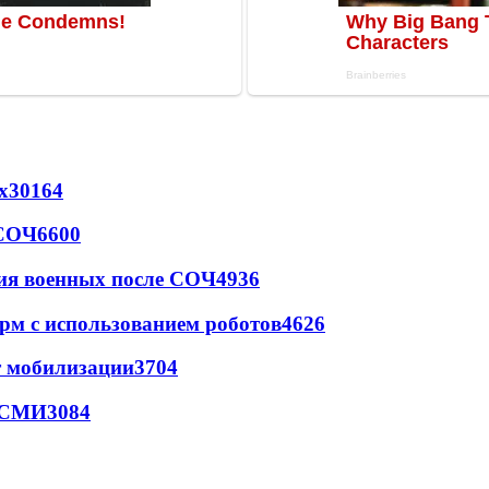
х
30164
 СОЧ
6600
ия военных после СОЧ
4936
рм с использованием роботов
4626
т мобилизации
3704
- СМИ
3084