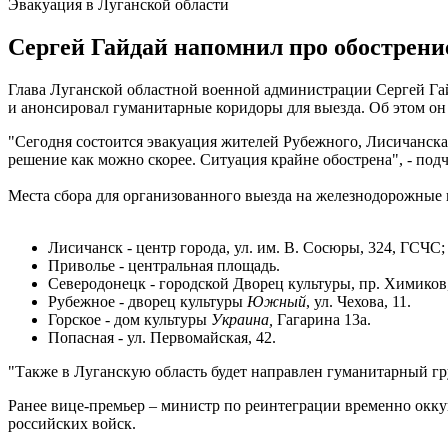
Эвакуация в Луганской области
Сергей Гайдай напомнил про обострение
Глава Луганской областной военной администрации Сергей Гай
и анонсировал гуманитарные коридоры для выезда. Об этом он
"Сегодня состоится эвакуация жителей Рубежного, Лисичанск
решение как можно скорее. Ситуация крайне обострена", - под
Места сбора для организованного выезда на железнодорожные 
Лисичанск - центр города, ул. им. В. Сосюры, 324, ГСЧС; 
Приволье - центральная площадь.
Северодонецк - городской Дворец культуры, пр. Химиков,
Рубежное - дворец культуры
Южный
, ул. Чехова, 11.
Горское - дом культуры
Украина,
Гагарина 13а.
Попасная - ул. Первомайская, 42.
"Также в Луганскую область будет направлен гуманитарный гр
Ранее вице-премьер – министр по реинтеграции временно окк
российских войск.