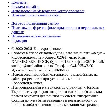
Контакты
Реклама на сайте
Использование материалов korrespondent.net
Правила пользования сайтом
Договор пользования сайтом
Политика в сфере конфиденциальности и персональных
данных
Пользовательское соглашение
Редакция
© 2000-2026, Korrespondent.net
Субъект в сфере онлайн-медиа Название онлайн-медиа -
«КореспонденТ.net» Адрес: 02091, місто Київ,
ХАРКІВСЬКЕ ШОСЕ, будинок 172-Б, офіс 208/1 E-mail:
sunlight@mediadim.com.ua
Телефон: 044-205-43-00
Идентификатор медиа - R40-06068
Использование любых материалов, размещённых на
сайте, разрешается при условии ссылки на
Корреспондент.net.
При копировании материалов со страницы «Новости
Украины и мира», для интернет-изданий – обязательна
прямая открытая для поисковых систем гиперссылка.
Ссылка должна быть размещена в независимости от
полного либо частичного использования материалов.