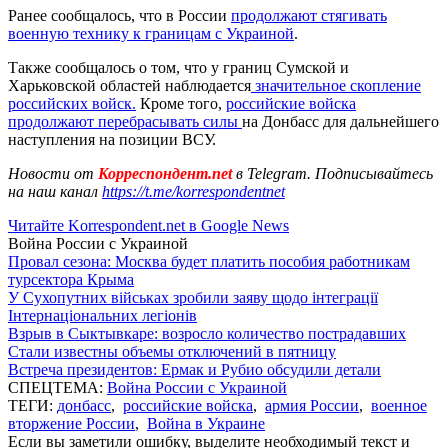
Ранее сообщалось, что в России
продолжают стягивать
военную технику к границам с Украиной
.
Также сообщалось о том, что у границ Сумской и
Харьковской областей наблюдается
значительное скопление
российских войск.
Кроме того,
российские войска
продолжают перебрасывать силы
на Донбасс для дальнейшего
наступления на позиции ВСУ.
Новости от
Корреспондент.net
в Telegram. Подписывайтесь
на наш канал
https://t.me/korrespondentnet
Читайте Korrespondent.net в Google News
Война России с Украиной
Провал сезона: Москва будет платить пособия работникам
турсектора Крыма
У Сухопутних військах зробили заяву щодо інтеграції
Інтернаціональних легіонів
Взрыв в Сыктывкаре: возросло количество пострадавших
Стали известны объемы отключений в пятницу
Встреча президентов: Ермак и Рубио обсудили детали
СПЕЦТЕМА:
Война России с Украиной
ТЕГИ:
донбасс
,
российские войска
,
армия России
,
военное
вторжение России
,
Война в Украине
Если вы заметили ошибку, выделите необходимый текст и