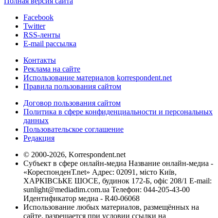
Полная версия сайта
Facebook
Twitter
RSS-ленты
E-mail рассылка
Контакты
Реклама на сайте
Использование материалов korrespondent.net
Правила пользования сайтом
Договор пользования сайтом
Политика в сфере конфиденциальности и персональных
данных
Пользовательское соглашение
Редакция
© 2000-2026, Korrespondent.net
Субъект в сфере онлайн-медиа Название онлайн-медиа -
«КореспонденТ.net» Адрес: 02091, місто Київ,
ХАРКІВСЬКЕ ШОСЕ, будинок 172-Б, офіс 208/1 E-mail:
sunlight@mediadim.com.ua
Телефон: 044-205-43-00
Идентификатор медиа - R40-06068
Использование любых материалов, размещённых на
сайте, разрешается при условии ссылки на