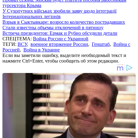
турсектора Крыма
У Сухопутних військах зробили заяву щодо інтеграції
Інтернаціональних легіонів
Взрыв в Сыктывкаре: возросло количество пострадавших
Стали известны объемы отключений в пятницу
Встреча президентов: Ермак и Рубио обсудили детали
СПЕЦТЕМА:
Война России с Украиной
ТЕГИ:
ВСУ
,
военное вторжение России
,
Генштаб
,
Война с
Россией
,
Война в Украине
Если вы заметили ошибку, выделите необходимый текст и
нажмите Ctrl+Enter, чтобы сообщить об этом редакции.