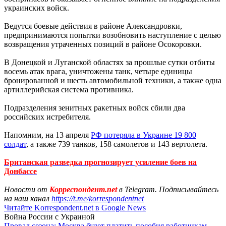
украинских войск.
Ведутся боевые действия в районе Александровки,
предпринимаются попытки возобновить наступление с целью
возвращения утраченных позиций в районе Осокоровки.
В Донецкой и Луганской областях за прошлые сутки отбиты
восемь атак врага, уничтожены танк, четыре единицы
бронированной и шесть автомобильной техники, а также одна
артиллерийская система противника.
Подразделения зенитных ракетных войск сбили два
российских истребителя.
Напомним, на 13 апреля
РФ потеряла в Украине 19 800
солдат
, а также 739 танков, 158 самолетов и 143 вертолета.
Британская разведка прогнозирует усиление боев на
Донбассе
Новости от
Корреспондент.net
в Telegram. Подписывайтесь
на наш канал
https://t.me/korrespondentnet
Читайте Korrespondent.net в Google News
Война России с Украиной
Провал сезона: Москва будет платить пособия работникам