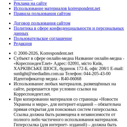
Реклама на сайте
Использование материалов korrespondent.net
Правила пользования сайтом
Договор пользования сайтом
Политика в сфере конфиденциальности и персональных
данных
Пользовательское соглашение
Редакция
© 2000-2026, Korrespondent.net
Субъект в сфере онлайн-медиа Название онлайн-медиа -
«КореспонденТ.net» Адрес: 02091, місто Київ,
ХАРКІВСЬКЕ ШОСЕ, будинок 172-Б, офіс 208/1 E-mail:
sunlight@mediadim.com.ua
Телефон: 044-205-43-00
Идентификатор медиа - R40-06068
Использование любых материалов, размещённых на
сайте, разрешается при условии ссылки на
Корреспондент.net.
При копировании материалов со страницы «Новости
Украины и мира», для интернет-изданий – обязательна
прямая открытая для поисковых систем гиперссылка.
Ссылка должна быть размещена в независимости от
полного либо частичного использования материалов.
Гиперссылка (для интернет- изданий) – должна быть