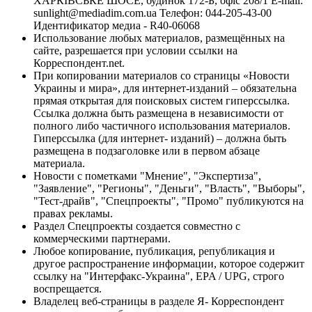
ХАРКІВСЬКЕ ШОСЕ, будинок 172-Б, офіс 208/1 E-mail:
sunlight@mediadim.com.ua
Телефон: 044-205-43-00
Идентификатор медиа - R40-06068
Использование любых материалов, размещённых на
сайте, разрешается при условии ссылки на
Корреспондент.net.
При копировании материалов со страницы «Новости
Украины и мира», для интернет-изданий – обязательна
прямая открытая для поисковых систем гиперссылка.
Ссылка должна быть размещена в независимости от
полного либо частичного использования материалов.
Гиперссылка (для интернет- изданий) – должна быть
размещена в подзаголовке или в первом абзаце
материала.
Новости с пометками "Мнение", "Экспертиза",
"Заявление", "Регионы", "Деньги", "Власть", "Выборы",
"Тест-драйв", "Спецпроекты", "Промо" публикуются на
правах рекламы.
Раздел Спецпроекты создается совместно с
коммерческими партнерами.
Любое копирование, публикация, републикация и
другое распространение информации, которое содержит
ссылку на "Интерфакс-Украина", EPA / UPG, строго
воспрещается.
Владелец веб-страницы в разделе Я- Корреспондент