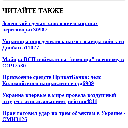
ЧИТАЙТЕ ТАКЖЕ
Зеленский сделал заявление о мирных
переговорах
30987
Украинцы определились насчет вывода войск из
Донбасса
11077
Майора ВСП поймали на "помощи" военному в
СОЧ
7530
Присвоение средств ПриватБанка: дело
Коломойского направлено в суд
6909
Украина впервые в мире провела воздушный
штурм с использованием роботов
4811
Иран готовил удар по трем объектам в Украине -
СМИ
3126