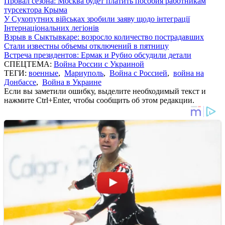
Провал сезона: Москва будет платить пособия работникам
турсектора Крыма
У Сухопутних військах зробили заяву щодо інтеграції
Інтернаціональних легіонів
Взрыв в Сыктывкаре: возросло количество пострадавших
Стали известны объемы отключений в пятницу
Встреча президентов: Ермак и Рубио обсудили детали
СПЕЦТЕМА:
Война России с Украиной
ТЕГИ:
военные
,
Мариуполь
,
Война с Россией
,
война на
Донбассе
,
Война в Украине
Если вы заметили ошибку, выделите необходимый текст и
нажмите Ctrl+Enter, чтобы сообщить об этом редакции.