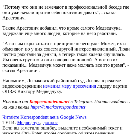
"Потому что они не замечают в профессиональной беседе где
они уже начали против себя показания давать", - сказал
Арестович.
Также Арестович добавил, что кроме самого Медведчука,
задержали еще много людей, которые на него работали.
"А вот им скрывать-то в принципе нечего уже. Может, их и
обменяют, но у них совсем другой интерес жизненный. Люди
честно работали за деньги, а теперь такая халепа случилась.
Им очень грустно и они говорят по полной. А вот из их
показаний... Медведчук может даже молчать все это время", -
сказал Арестович.
Напомним, Лычаковский районный суд Львова в режиме
видеоконференции
изменил меру пресечения
лидеру партии
ОПЗЖ Виктору Медведчуку.
Новости от
Корреспондент.net
в Telegram. Подписывайтесь
на наш канал
https://t.me/korrespondentnet
Читайте Korrespondent.net в Google News
ТЕГИ:
Медведчук
,
допрос
Если вы заметили ошибку, выделите необходимый текст и
нажмите Ctrl+Enter, чтобы сообщить об этом редакции.