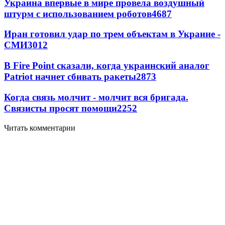
Украина впервые в мире провела воздушный
штурм с использованием роботов
4687
Иран готовил удар по трем объектам в Украине -
СМИ
3012
В Fire Point сказали, когда украинский аналог
Patriot начнет сбивать ракеты
2873
Когда связь молчит - молчит вся бригада.
Связисты просят помощи
2252
Читать комментарии