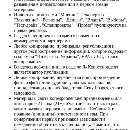
размещена в подзаголовке или в первом абзаце
материала.
Новости с пометками "Мнение", "Экспертиза",
"Заявление", "Регионы", "Деньги", "Власть", "Выборы",
"Тест-драйв", "Спецпроекты", "Промо" публикуются на
правах рекламы.
Раздел Спецпроекты создается совместно с
коммерческими партнерами.
Любое копирование, публикация, републикация и
другое распространение информации, которое содержит
ссылку на "Интерфакс-Украина", EPA / UPG, строго
воспрещается.
Владелец веб-страницы в разделе Я- Корреспондент
является автор публикации.
Любое копирование, перепечатка и воспроизведение
фотографий и/или аудиовизуальных материалов,
принадлежащих правообладателю Getty Images, строго
запрещено.
Материалы сайта korrespondent.net предназначены для
лиц старше 21 года (21+). Участие в азартных играх
может вызвать игровую зависимость. Соблюдайте
правила (принципы) ответственной игры. При
обнаружении первых признаков зависимости
немедленно обратитесь к специалисту. Помните, что
участие в азартных играх не может являться источником