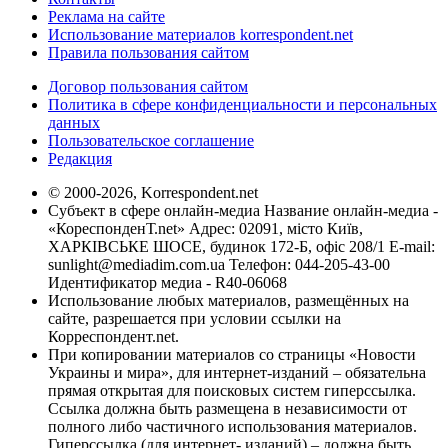
Реклама на сайте
Использование материалов korrespondent.net
Правила пользования сайтом
Договор пользования сайтом
Политика в сфере конфиденциальности и персональных
данных
Пользовательское соглашение
Редакция
© 2000-2026, Korrespondent.net
Субъект в сфере онлайн-медиа Название онлайн-медиа -
«КореспонденТ.net» Адрес: 02091, місто Київ,
ХАРКІВСЬКЕ ШОСЕ, будинок 172-Б, офіс 208/1 E-mail:
sunlight@mediadim.com.ua
Телефон: 044-205-43-00
Идентификатор медиа - R40-06068
Использование любых материалов, размещённых на
сайте, разрешается при условии ссылки на
Корреспондент.net.
При копировании материалов со страницы «Новости
Украины и мира», для интернет-изданий – обязательна
прямая открытая для поисковых систем гиперссылка.
Ссылка должна быть размещена в независимости от
полного либо частичного использования материалов.
Гиперссылка (для интернет- изданий) – должна быть