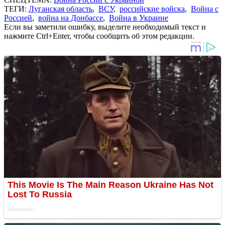
ТЕГИ:
Луганская область
,
ВСУ
,
российские войска
,
Война с
Россией
,
война на Донбассе
,
Война в Украине
Если вы заметили ошибку, выделите необходимый текст и
нажмите Ctrl+Enter, чтобы сообщить об этом редакции.