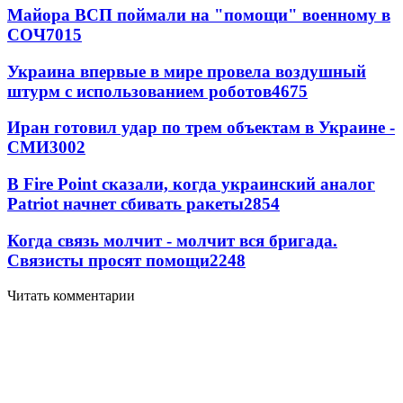
Майора ВСП поймали на "помощи" военному в
СОЧ
7015
Украина впервые в мире провела воздушный
штурм с использованием роботов
4675
Иран готовил удар по трем объектам в Украине -
СМИ
3002
В Fire Point сказали, когда украинский аналог
Patriot начнет сбивать ракеты
2854
Когда связь молчит - молчит вся бригада.
Связисты просят помощи
2248
Читать комментарии