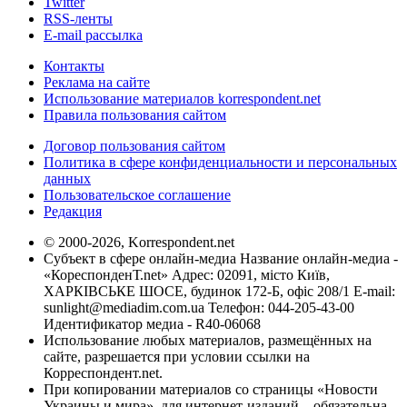
Twitter
RSS-ленты
E-mail рассылка
Контакты
Реклама на сайте
Использование материалов korrespondent.net
Правила пользования сайтом
Договор пользования сайтом
Политика в сфере конфиденциальности и персональных
данных
Пользовательское соглашение
Редакция
© 2000-2026, Korrespondent.net
Субъект в сфере онлайн-медиа Название онлайн-медиа -
«КореспонденТ.net» Адрес: 02091, місто Київ,
ХАРКІВСЬКЕ ШОСЕ, будинок 172-Б, офіс 208/1 E-mail:
sunlight@mediadim.com.ua
Телефон: 044-205-43-00
Идентификатор медиа - R40-06068
Использование любых материалов, размещённых на
сайте, разрешается при условии ссылки на
Корреспондент.net.
При копировании материалов со страницы «Новости
Украины и мира», для интернет-изданий – обязательна