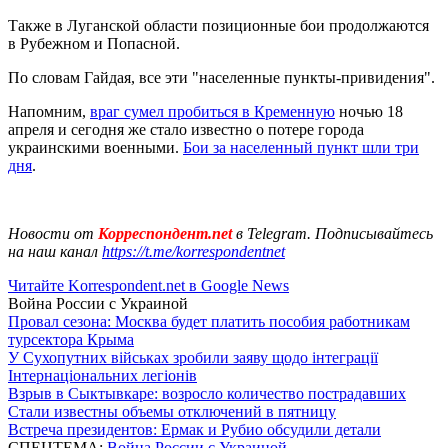
Также в Луганской области позиционные бои продолжаются
в Рубежном и Попасной.
По словам Гайдая, все эти "населенные пункты-привидения".
Напомним,
враг сумел пробиться в Кременную
ночью 18
апреля и сегодня же стало известно о потере города
украинскими военными.
Бои за населенный пункт шли три
дня
.
Новости от
Корреспондент.net
в Telegram. Подписывайтесь
на наш канал
https://t.me/korrespondentnet
Читайте Korrespondent.net в Google News
Война России с Украиной
Провал сезона: Москва будет платить пособия работникам
турсектора Крыма
У Сухопутних військах зробили заяву щодо інтеграції
Інтернаціональних легіонів
Взрыв в Сыктывкаре: возросло количество пострадавших
Стали известны объемы отключений в пятницу
Встреча президентов: Ермак и Рубио обсудили детали
СПЕЦТЕМА:
Война России с Украиной