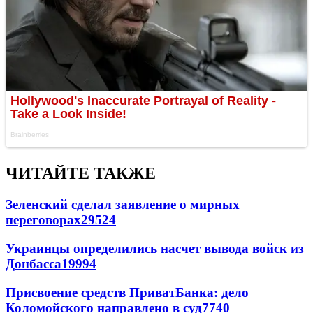
ЧИТАЙТЕ ТАКЖЕ
Зеленский сделал заявление о мирных
переговорах
29524
Украинцы определились насчет вывода войск из
Донбасса
19994
Присвоение средств ПриватБанка: дело
Коломойского направлено в суд
7740