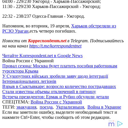
04:00 - 229/230 Ужгород - Харьков-Пассажирский;
11:30 - 229/230 Харьков-Пассажирский - Ужгород;
22:32 - 238/237 Одесса-Главная - Ужгород.
Напомним, во вторник, 19 апреля,
Харьков обстреляли из
РСЗО Ураган
,есть четверо погибших.
Новости от
Корреспондент.net
в Telegram. Подписывайтесь
на наш канал
https://t.me/korrespondentnet
Читайте Korrespondent.net в Google News
Война России с Украиной
Провал сезона: Москва будет платить пособия работникам
турсектора Крыма
У Сухопутних військах зробили заяву щодо інтеграції
Інтернаціональних легіонів
Взрыв в Сыктывкаре: возросло количество пострадавших
Стали известны объемы отключений в пятницу
Встреча президентов: Ермак и Рубио обсудили детали
СПЕЦТЕМА:
Война России с Украиной
ТЕГИ:
эвакуация
,
поезда
,
Укрзализныця
,
Война в Украине
Если вы заметили ошибку, выделите необходимый текст и
нажмите Ctrl+Enter, чтобы сообщить об этом редакции.