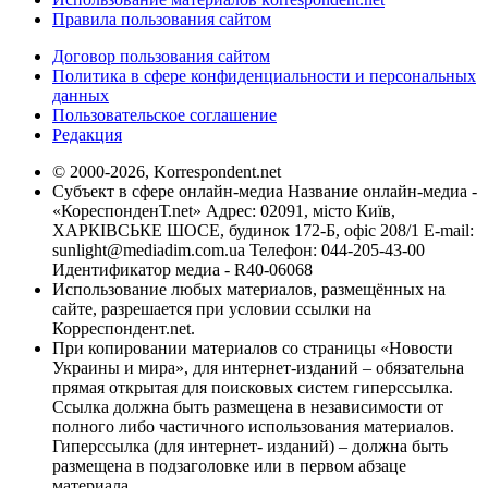
Правила пользования сайтом
Договор пользования сайтом
Политика в сфере конфиденциальности и персональных
данных
Пользовательское соглашение
Редакция
© 2000-2026, Korrespondent.net
Субъект в сфере онлайн-медиа Название онлайн-медиа -
«КореспонденТ.net» Адрес: 02091, місто Київ,
ХАРКІВСЬКЕ ШОСЕ, будинок 172-Б, офіс 208/1 E-mail:
sunlight@mediadim.com.ua
Телефон: 044-205-43-00
Идентификатор медиа - R40-06068
Использование любых материалов, размещённых на
сайте, разрешается при условии ссылки на
Корреспондент.net.
При копировании материалов со страницы «Новости
Украины и мира», для интернет-изданий – обязательна
прямая открытая для поисковых систем гиперссылка.
Ссылка должна быть размещена в независимости от
полного либо частичного использования материалов.
Гиперссылка (для интернет- изданий) – должна быть
размещена в подзаголовке или в первом абзаце
материала.