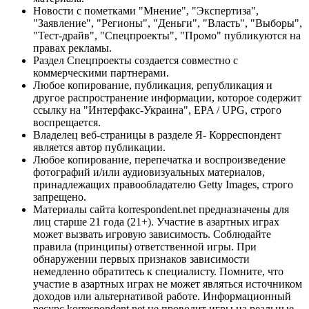
Новости с пометками "Мнение", "Экспертиза",
"Заявление", "Регионы", "Деньги", "Власть", "Выборы",
"Тест-драйв", "Спецпроекты", "Промо" публикуются на
правах рекламы.
Раздел Спецпроекты создается совместно с
коммерческими партнерами.
Любое копирование, публикация, републикация и
другое распространение информации, которое содержит
ссылку на "Интерфакс-Украина", EPA / UPG, строго
воспрещается.
Владелец веб-страницы в разделе Я- Корреспондент
является автор публикации.
Любое копирование, перепечатка и воспроизведение
фотографий и/или аудиовизуальных материалов,
принадлежащих правообладателю Getty Images, строго
запрещено.
Материалы сайта korrespondent.net предназначены для
лиц старше 21 года (21+). Участие в азартных играх
может вызвать игровую зависимость. Соблюдайте
правила (принципы) ответственной игры. При
обнаружении первых признаков зависимости
немедленно обратитесь к специалисту. Помните, что
участие в азартных играх не может являться источником
доходов или альтернативой работе. Информационный
ресурс korrespondent.net не проводит игры на реальные