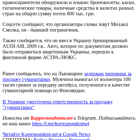
правоохранители обнаружили и изъяли: бронежилеты, каски,
гигиенические товары, наличные средства в валютах разных
стран на общую сумму почти 800 тыс. грн.
Соцсети сообщают, что организатора схемы зовут Михаил
Смолка, он - бывший пограничник.
Также сообщается, что он ввез в Украину бронированный
AUDI A8L 2009 г.в.. Авто, которое по документам должно
было отправиться защитникам Украины, перешло к
фиктивной фирме АСТРА-ЛЮКС.
Ранее сообщалось, что на Львовщине
задержан чиновник за
продажу гуманитарки
. Мужчина вымогал от волонтера 100
тысяч гривен за передачу автобуса, полученного в качестве
гуманитарной помощи из Финляндии.
В Украине ужесточена ответственность за продажу
"гуманитарки"
Новости от
Корреспондент.net
в Telegram. Подписывайтесь
на наш канал
https://t.me/korrespondentnet
Читайте Korrespondent.net в Google News
СПЕЦТЕМА:
Война России с Украиной