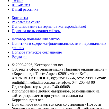
Twitter
RSS-ленты
E-mail рассылка
Контакты
Реклама на сайте
Использование материалов korrespondent.net
Правила пользования сайтом
Договор пользования сайтом
Политика в сфере конфиденциальности и персональных
данных
Пользовательское соглашение
Редакция
© 2000-2026, Korrespondent.net
Субъект в сфере онлайн-медиа Название онлайн-медиа -
«КореспонденТ.net» Адрес: 02091, місто Київ,
ХАРКІВСЬКЕ ШОСЕ, будинок 172-Б, офіс 208/1 E-mail:
sunlight@mediadim.com.ua
Телефон: 044-205-43-00
Идентификатор медиа - R40-06068
Использование любых материалов, размещённых на
сайте, разрешается при условии ссылки на
Корреспондент.net.
При копировании материалов со страницы «Новости
Украины и мира», для интернет-изданий – обязательна