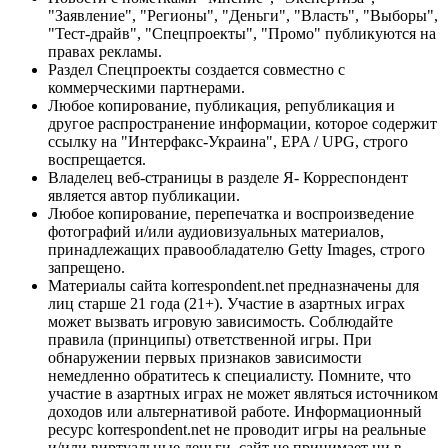
"Заявление", "Регионы", "Деньги", "Власть", "Выборы",
"Тест-драйв", "Спецпроекты", "Промо" публикуются на
правах рекламы.
Раздел Спецпроекты создается совместно с
коммерческими партнерами.
Любое копирование, публикация, републикация и
другое распространение информации, которое содержит
ссылку на "Интерфакс-Украина", EPA / UPG, строго
воспрещается.
Владелец веб-страницы в разделе Я- Корреспондент
является автор публикации.
Любое копирование, перепечатка и воспроизведение
фотографий и/или аудиовизуальных материалов,
принадлежащих правообладателю Getty Images, строго
запрещено.
Материалы сайта korrespondent.net предназначены для
лиц старше 21 года (21+). Участие в азартных играх
может вызвать игровую зависимость. Соблюдайте
правила (принципы) ответственной игры. При
обнаружении первых признаков зависимости
немедленно обратитесь к специалисту. Помните, что
участие в азартных играх не может являться источником
доходов или альтернативой работе. Информационный
ресурс korrespondent.net не проводит игры на реальные
и/или виртуальные деньги, сайт не принимает ни в