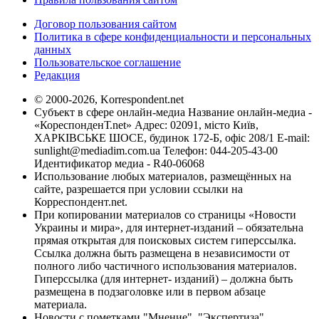
Договор пользования сайтом
Политика в сфере конфиденциальности и персональных
данных
Пользовательское соглашение
Редакция
© 2000-2026, Korrespondent.net
Субъект в сфере онлайн-медиа Название онлайн-медиа -
«КореспонденТ.net» Адрес: 02091, місто Київ,
ХАРКІВСЬКЕ ШОСЕ, будинок 172-Б, офіс 208/1 E-mail:
sunlight@mediadim.com.ua
Телефон: 044-205-43-00
Идентификатор медиа - R40-06068
Использование любых материалов, размещённых на
сайте, разрешается при условии ссылки на
Корреспондент.net.
При копировании материалов со страницы «Новости
Украины и мира», для интернет-изданий – обязательна
прямая открытая для поисковых систем гиперссылка.
Ссылка должна быть размещена в независимости от
полного либо частичного использования материалов.
Гиперссылка (для интернет- изданий) – должна быть
размещена в подзаголовке или в первом абзаце
материала.
Новости с пометками "Мнение", "Экспертиза",