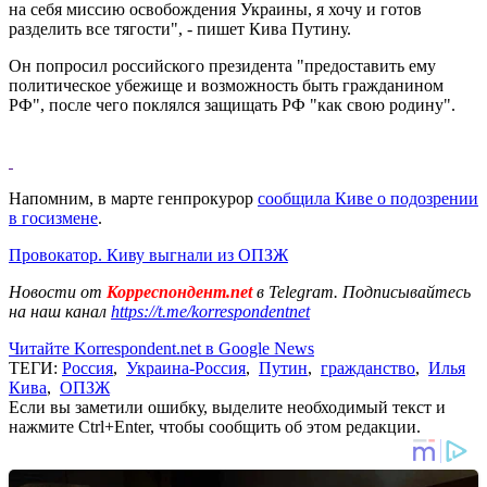
на себя миссию освобождения Украины, я хочу и готов
разделить все тягости", - пишет Кива Путину.
Он попросил российского президента "предоставить ему
политическое убежище и возможность быть гражданином
РФ", после чего поклялся защищать РФ "как свою родину".
Напомним, в марте генпрокурор
сообщила Киве о подозрении
в госизмене
.
Провокатор. Киву выгнали из ОПЗЖ
Новости от
Корреспондент.net
в Telegram. Подписывайтесь
на наш канал
https://t.me/korrespondentnet
Читайте Korrespondent.net в Google News
ТЕГИ:
Россия
,
Украина-Россия
,
Путин
,
гражданство
,
Илья
Кива
,
ОПЗЖ
Если вы заметили ошибку, выделите необходимый текст и
нажмите Ctrl+Enter, чтобы сообщить об этом редакции.