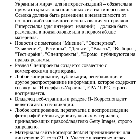
Украины и мира», для интернет-изданий – обязательна
прямая открытая для поисковых систем гиперссылка.
Ссылка должна быть размещена в независимости от
полного либо частичного использования материалов.
Гиперссылка (для интернет- изданий) – должна быть
размещена в подзаголовке или в первом абзаце
материала.
Новости с пометками "Мнение", "Экспертиза",
"Заявление", "Регионы", "Деньги", "Власть", "Выборы",
"Тест-драйв", "Спецпроекты", "Промо" публикуются на
правах рекламы.
Раздел Спецпроекты создается совместно с
коммерческими партнерами.
Любое копирование, публикация, републикация и
другое распространение информации, которое содержит
ссылку на "Интерфакс-Украина", EPA / UPG, строго
воспрещается.
Владелец веб-страницы в разделе Я- Корреспондент
является автор публикации.
Любое копирование, перепечатка и воспроизведение
фотографий и/или аудиовизуальных материалов,
принадлежащих правообладателю Getty Images, строго
запрещено.
Материалы сайта korrespondent.net предназначены для
лиц старше 21 года (21+). Участие в азартных играх