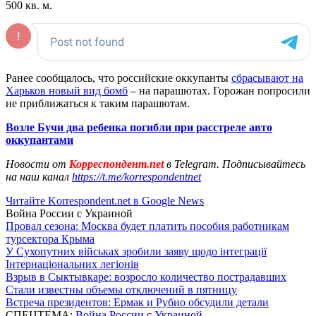
500 кв. м.
Ранее сообщалось, что российские оккупанты
сбрасывают на
Харьков новый вид бомб
– на парашютах. Горожан попросили
не приближаться к таким парашютам.
Возле Бучи два ребенка погибли при расстреле авто
оккупантами
Новости от
Корреспондент.net
в Telegram. Подписывайтесь
на наш канал
https://t.me/korrespondentnet
Читайте Korrespondent.net в Google News
Война России с Украиной
Провал сезона: Москва будет платить пособия работникам
турсектора Крыма
У Сухопутних військах зробили заяву щодо інтеграції
Інтернаціональних легіонів
Взрыв в Сыктывкаре: возросло количество пострадавших
Стали известны объемы отключений в пятницу
Встреча президентов: Ермак и Рубио обсудили детали
СПЕЦТЕМА:
Война России с Украиной