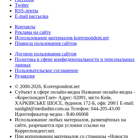
Twitter
RSS-ленты
E-mail рассылка
Контакты
Реклама на сайте
Использование материалов korrespondent.net
Правила пользования сайтом
Договор пользования сайтом
Политика в сфере конфиденциальности и персональных
данных
Пользовательское соглашение
Редакция
© 2000-2026, Korrespondent.net
Субъект в сфере онлайн-медиа Название онлайн-медиа -
«КореспонденТ.net» Адрес: 02091, місто Київ,
ХАРКІВСЬКЕ ШОСЕ, будинок 172-Б, офіс 208/1 E-mail:
sunlight@mediadim.com.ua
Телефон: 044-205-43-00
Идентификатор медиа - R40-06068
Использование любых материалов, размещённых на
сайте, разрешается при условии ссылки на
Корреспондент.net.
При копировании материалов со страницы «Новости