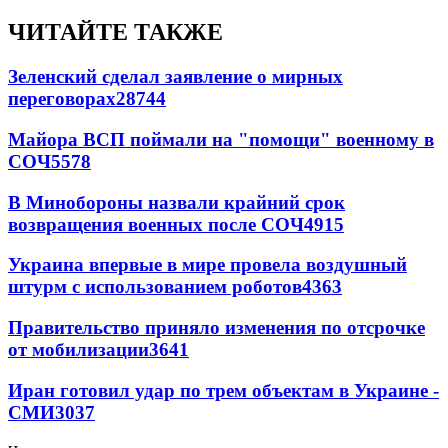
ЧИТАЙТЕ ТАКЖЕ
Зеленский сделал заявление о мирных
переговорах
28744
Майора ВСП поймали на "помощи" военному в
СОЧ
5578
В Минобороны назвали крайний срок
возвращения военных после СОЧ
4915
Украина впервые в мире провела воздушный
штурм с использованием роботов
4363
Правительство приняло изменения по отсрочке
от мобилизации
3641
Иран готовил удар по трем объектам в Украине -
СМИ
3037