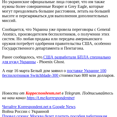
Но украинские официальные лица говорят, что им также
нужны более совершенные Reaper и Grey Eagle, которые
могут преодолевать большие расстояния, летать на большей
высоте и перезаряжаться для выполнения дополнительных
миссий.
Сообщается, что Украина уже провела переговоры с General
Atomics, производителем беспилотников, о получении этих
систем. Но любая продажа или передача американского
оружия потребует одобрения правительства США, особенно
Государственного департамента и Пентагона.
Ранее сообщалось, что
США разработали БПЛА специально
для нужд Украины
- Phoenix Ghost.
А еще 16 марта Белый дом заявил о
поставке Украине 100
беспилотников Switchbladе-300
стоимостью 800 млн долларов.
Новости от
Корреспондент.net
в Telegram. Подписывайтесь
на наш канал
https://t.me/korrespondentnet
Читайте Korrespondent.net в Google News
Война России с Украиной
Провал сезона: Москва будет платить пособия работникам