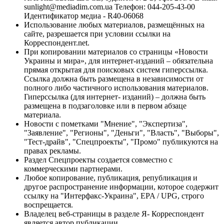
sunlight@mediadim.com.ua
Телефон: 044-205-43-00
Идентификатор медиа - R40-06068
Использование любых материалов, размещённых на
сайте, разрешается при условии ссылки на
Корреспондент.net.
При копировании материалов со страницы «Новости
Украины и мира», для интернет-изданий – обязательна
прямая открытая для поисковых систем гиперссылка.
Ссылка должна быть размещена в независимости от
полного либо частичного использования материалов.
Гиперссылка (для интернет- изданий) – должна быть
размещена в подзаголовке или в первом абзаце
материала.
Новости с пометками "Мнение", "Экспертиза",
"Заявление", "Регионы", "Деньги", "Власть", "Выборы",
"Тест-драйв", "Спецпроекты", "Промо" публикуются на
правах рекламы.
Раздел Спецпроекты создается совместно с
коммерческими партнерами.
Любое копирование, публикация, републикация и
другое распространение информации, которое содержит
ссылку на "Интерфакс-Украина", EPA / UPG, строго
воспрещается.
Владелец веб-страницы в разделе Я- Корреспондент
является автор публикации.