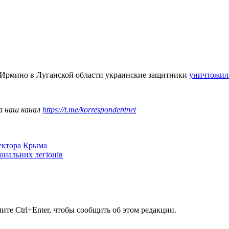
 Ирмино в Луганской области украинские защитники
уничтожил
а наш канал
https://t.me/korrespondentnet
сектора Крыма
іональних легіонів
те Ctrl+Enter, чтобы сообщить об этом редакции.