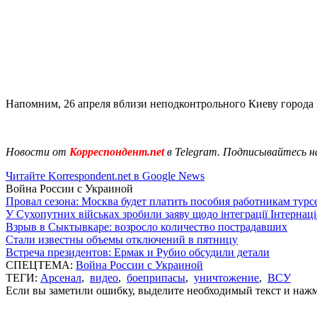
Напомним, 26 апреля вблизи неподконтрольного Киеву города
Новости от
Корреспондент.net
в Telegram. Подписывайтесь н
Читайте Korrespondent.net в Google News
Война России с Украиной
Провал сезона: Москва будет платить пособия работникам тур
У Сухопутних військах зробили заяву щодо інтеграції Інтернац
Взрыв в Сыктывкаре: возросло количество пострадавших
Стали известны объемы отключений в пятницу
Встреча президентов: Ермак и Рубио обсудили детали
СПЕЦТЕМА:
Война России с Украиной
ТЕГИ:
Арсенал
,
видео
,
боеприпасы
,
уничтожение
,
ВСУ
Если вы заметили ошибку, выделите необходимый текст и нажми