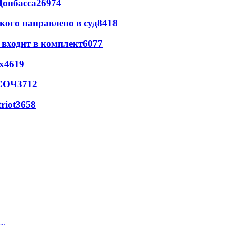
Донбасса
26974
кого направлено в суд
8418
 входит в комплект
6077
х
4619
 СОЧ
3712
riot
3658