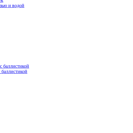
ек
язью и водой
с баллистикой