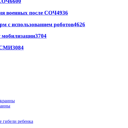
 СОЧ
6600
ия военных после СОЧ
4936
рм с использованием роботов
4626
т мобилизации
3704
- СМИ
3084
раины
е гибели ребенка