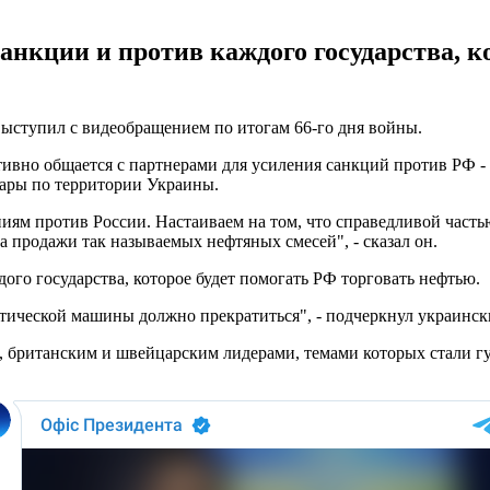
нкции и против каждого государства, ко
выступил с видеобращением по итогам 66-го дня войны.
ктивно общается с партнерами для усиления санкций против РФ -
дары по территории Украины.
ям против России. Настаиваем на том, что справедливой часть
 продажи так называемых нефтяных смесей", - сказал он.
го государства, которое будет помогать РФ торговать нефтью.
тической машины должно прекратиться", - подчеркнул украинск
м, британским и швейцарским лидерами, темами которых стали г