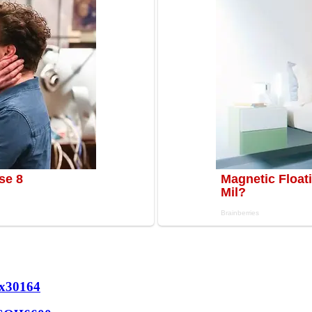
х
30164