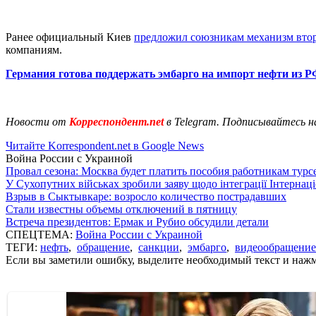
Ранее официальный Киев
предложил союзникам механизм вто
компаниям.
Германия готова поддержать эмбарго на импорт нефти из 
Новости от
Корреспондент.net
в Telegram. Подписывайтесь н
Читайте Korrespondent.net в Google News
Война России с Украиной
Провал сезона: Москва будет платить пособия работникам тур
У Сухопутних військах зробили заяву щодо інтеграції Інтернац
Взрыв в Сыктывкаре: возросло количество пострадавших
Стали известны объемы отключений в пятницу
Встреча президентов: Ермак и Рубио обсудили детали
СПЕЦТЕМА:
Война России с Украиной
ТЕГИ:
нефть
,
обращение
,
санкции
,
эмбарго
,
видеообращение
Если вы заметили ошибку, выделите необходимый текст и нажми