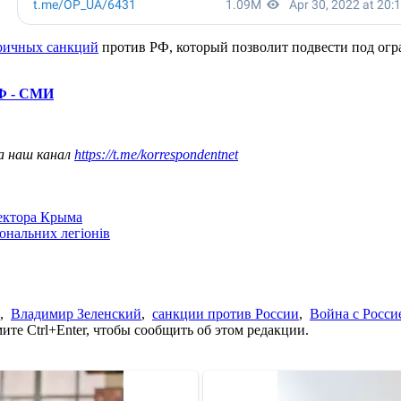
ричных санкций
против РФ, который позволит подвести под ог
РФ - СМИ
а наш канал
https://t.me/korrespondentnet
сектора Крыма
іональних легіонів
,
Владимир Зеленский
,
санкции против России
,
Война с Росси
те Ctrl+Enter, чтобы сообщить об этом редакции.