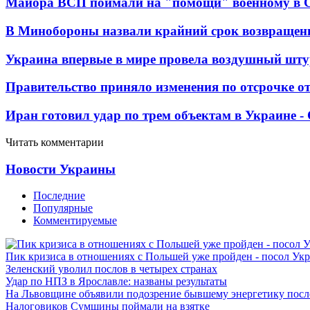
Майора ВСП поймали на "помощи" военному в
В Минобороны назвали крайний срок возвращен
Украина впервые в мире провела воздушный шту
Правительство приняло изменения по отсрочке о
Иран готовил удар по трем объектам в Украине 
Читать комментарии
Новости Украины
Последние
Популярные
Комментируемые
Пик кризиса в отношениях с Польшей уже пройден - посол Ук
Зеленский уволил послов в четырех странах
Удар по НПЗ в Ярославле: названы результаты
На Львовщине объявили подозрение бывшему энергетику посл
Налоговиков Сумщины поймали на взятке