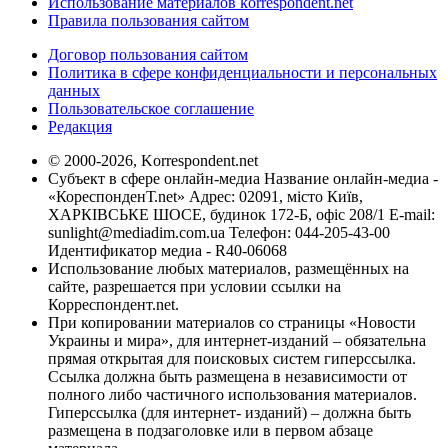
Использование материалов korrespondent.net
Правила пользования сайтом
Договор пользования сайтом
Политика в сфере конфиденциальности и персональных
данных
Пользовательское соглашение
Редакция
© 2000-2026, Korrespondent.net
Субъект в сфере онлайн-медиа Название онлайн-медиа -
«КореспонденТ.net» Адрес: 02091, місто Київ,
ХАРКІВСЬКЕ ШОСЕ, будинок 172-Б, офіс 208/1 E-mail:
sunlight@mediadim.com.ua
Телефон: 044-205-43-00
Идентификатор медиа - R40-06068
Использование любых материалов, размещённых на
сайте, разрешается при условии ссылки на
Корреспондент.net.
При копировании материалов со страницы «Новости
Украины и мира», для интернет-изданий – обязательна
прямая открытая для поисковых систем гиперссылка.
Ссылка должна быть размещена в независимости от
полного либо частичного использования материалов.
Гиперссылка (для интернет- изданий) – должна быть
размещена в подзаголовке или в первом абзаце