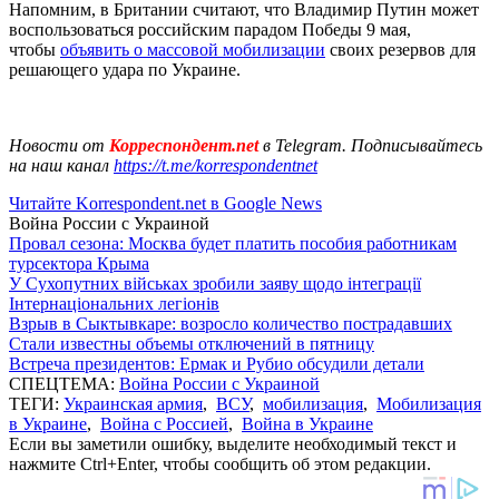
Напомним, в Британии считают, что Владимир Путин может
воспользоваться российским парадом Победы 9 мая,
чтобы
объявить о массовой мобилизации
своих резервов для
решающего удара по Украине.
Новости от
Корреспондент.net
в Telegram. Подписывайтесь
на наш канал
https://t.me/korrespondentnet
Читайте Korrespondent.net в Google News
Война России с Украиной
Провал сезона: Москва будет платить пособия работникам
турсектора Крыма
У Сухопутних військах зробили заяву щодо інтеграції
Інтернаціональних легіонів
Взрыв в Сыктывкаре: возросло количество пострадавших
Стали известны объемы отключений в пятницу
Встреча президентов: Ермак и Рубио обсудили детали
СПЕЦТЕМА:
Война России с Украиной
ТЕГИ:
Украинская армия
,
ВСУ
,
мобилизация
,
Мобилизация
в Украине
,
Война с Россией
,
Война в Украине
Если вы заметили ошибку, выделите необходимый текст и
нажмите Ctrl+Enter, чтобы сообщить об этом редакции.