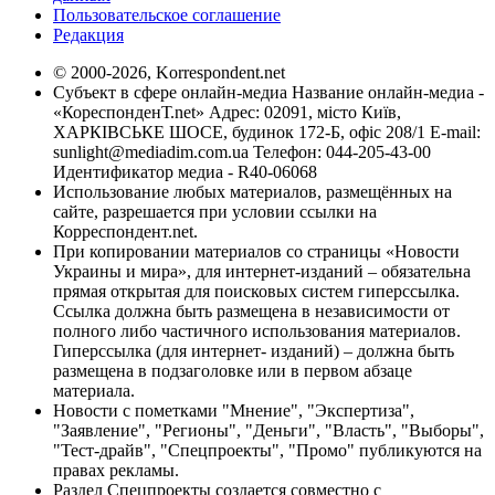
Пользовательское соглашение
Редакция
© 2000-2026, Korrespondent.net
Субъект в сфере онлайн-медиа Название онлайн-медиа -
«КореспонденТ.net» Адрес: 02091, місто Київ,
ХАРКІВСЬКЕ ШОСЕ, будинок 172-Б, офіс 208/1 E-mail:
sunlight@mediadim.com.ua
Телефон: 044-205-43-00
Идентификатор медиа - R40-06068
Использование любых материалов, размещённых на
сайте, разрешается при условии ссылки на
Корреспондент.net.
При копировании материалов со страницы «Новости
Украины и мира», для интернет-изданий – обязательна
прямая открытая для поисковых систем гиперссылка.
Ссылка должна быть размещена в независимости от
полного либо частичного использования материалов.
Гиперссылка (для интернет- изданий) – должна быть
размещена в подзаголовке или в первом абзаце
материала.
Новости с пометками "Мнение", "Экспертиза",
"Заявление", "Регионы", "Деньги", "Власть", "Выборы",
"Тест-драйв", "Спецпроекты", "Промо" публикуются на
правах рекламы.
Раздел Спецпроекты создается совместно с