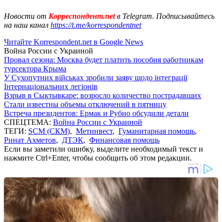
Новости от
Корреспондент.net
в Telegram. Подписывайтесь
на наш канал
https://t.me/korrespondentnet
Читайте Korrespondent.net в Google News
Война России с Украиной
Провал сезона: Москва будет платить пособия работникам
турсектора Крыма
У Сухопутних військах зробили заяву щодо інтеграції
Інтернаціональних легіонів
Взрыв в Сыктывкаре: возросло количество пострадавших
Стали известны объемы отключений в пятницу
Встреча президентов: Ермак и Рубио обсудили детали
СПЕЦТЕМА:
Война России с Украиной
ТЕГИ:
SCM (СКМ)
,
Метинвест
,
Гуманитарная помощь
,
Ринат Ахметов
,
ДТЭК
,
Финансовая помощь
Если вы заметили ошибку, выделите необходимый текст и
нажмите Ctrl+Enter, чтобы сообщить об этом редакции.