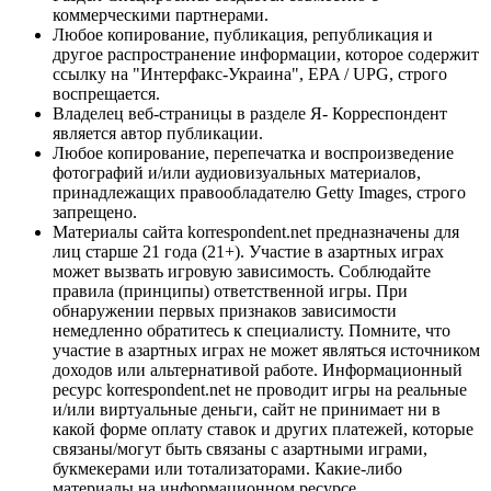
коммерческими партнерами.
Любое копирование, публикация, републикация и
другое распространение информации, которое содержит
ссылку на "Интерфакс-Украина", EPA / UPG, строго
воспрещается.
Владелец веб-страницы в разделе Я- Корреспондент
является автор публикации.
Любое копирование, перепечатка и воспроизведение
фотографий и/или аудиовизуальных материалов,
принадлежащих правообладателю Getty Images, строго
запрещено.
Материалы сайта korrespondent.net предназначены для
лиц старше 21 года (21+). Участие в азартных играх
может вызвать игровую зависимость. Соблюдайте
правила (принципы) ответственной игры. При
обнаружении первых признаков зависимости
немедленно обратитесь к специалисту. Помните, что
участие в азартных играх не может являться источником
доходов или альтернативой работе. Информационный
ресурс korrespondent.net не проводит игры на реальные
и/или виртуальные деньги, сайт не принимает ни в
какой форме оплату ставок и других платежей, которые
связаны/могут быть связаны с азартными играми,
букмекерами или тотализаторами. Какие-либо
материалы на информационном ресурсе