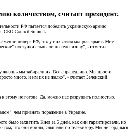
мию количеством, считает президент.
вительности РФ пытается победить украинскую армию
al CEO Council Summit.
бражении лидера РФ, что у них самая мощная армия. Мне
ические" поступки слышали по телевизору", - отметил
у жизнь - мы забирали их. Все справедливо. Мы просто
осто много, и им их не жалко", - считает Зеленский.
 к этому не готова. Да, можно нас разрушить полностью,
падом", чем признать поражение в Украине.
осто было захватить Киев за 5 дней, как они гарантировали, но
и о том, что они воины, слышали по телевизору. Мы не гордимся