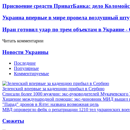
Присвоение средств ПриватБанка: дело Коломойс
Украина впервые в мире провела воздушный шту
Иран готовил удар по трем объектам в Украине 
Читать комментарии
Новости Украины
Последние
Популярные
Комментируемые
Зеленский впервые за каденцию прибыл в Сербию
Списали более 1000 мужчин: экс-руководителей Мукачевского
Хищение международной помощи: экс-чиновник МИД вышел
"Парад" дронов в Ялте: названа возможная цель
МВД опровергло фейк о репатриации 1210 тел украинских во
Сюжеты