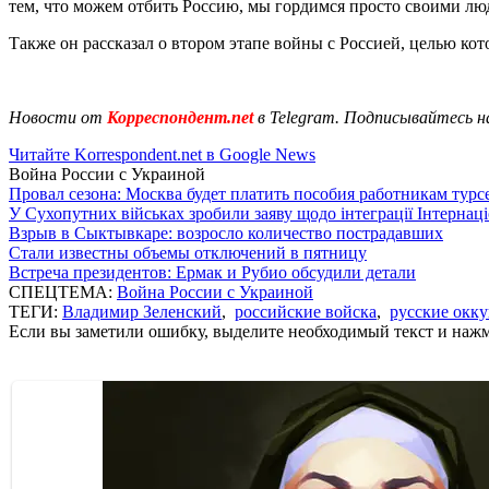
тем, что можем отбить Россию, мы гордимся просто своими люд
Также он рассказал о втором этапе войны с Россией, целью кот
Новости от
Корреспондент.net
в Telegram. Подписывайтесь н
Читайте Korrespondent.net в Google News
Война России с Украиной
Провал сезона: Москва будет платить пособия работникам тур
У Сухопутних військах зробили заяву щодо інтеграції Інтернац
Взрыв в Сыктывкаре: возросло количество пострадавших
Стали известны объемы отключений в пятницу
Встреча президентов: Ермак и Рубио обсудили детали
СПЕЦТЕМА:
Война России с Украиной
ТЕГИ:
Владимир Зеленский
,
российские войска
,
русские окк
Если вы заметили ошибку, выделите необходимый текст и нажми