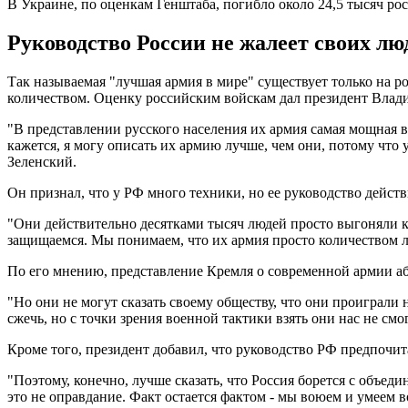
В Украине, по оценкам Генштаба, погибло около 24,5 тысяч р
Руководство России не жалеет своих лю
Так называемая "лучшая армия в мире" существует только на 
количеством. Оценку российским войскам дал президент Владим
"В представлении русского населения их армия самая мощная в
кажется, я могу описать их армию лучше, чем они, потому что 
Зеленский.
Он признал, что у РФ много техники, но ее руководство действ
"Они действительно десятками тысяч людей просто выгоняли ка
защищаемся. Мы понимаем, что их армия просто количеством люд
По его мнению, представление Кремля о современной армии а
"Но они не могут сказать своему обществу, что они проиграли
сжечь, но с точки зрения военной тактики взять они нас не смо
Кроме того, президент добавил, что руководство РФ предпочит
"Поэтому, конечно, лучше сказать, что Россия борется с объеди
это не оправдание. Факт остается фактом - мы воюем и умеем в