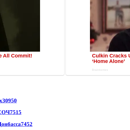
х
30950
 СОЧ
7515
Донбасса
7452