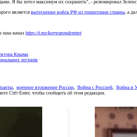
ьми. Я бы хотел максимум их сохранить", - резюмировал Зеленс
орого является
вытеснение войск РФ из территории страны
, а д
а наш канал
https://t.me/korrespondentnet
сектора Крыма
іональних легіонів
упанты
,
военное вторжение России
,
Война с Россией
,
Война в 
те Ctrl+Enter, чтобы сообщить об этом редакции.