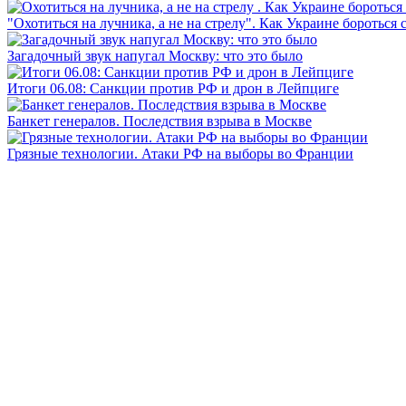
"Охотиться на лучника, а не на стрелу". Как Украине бороться 
Загадочный звук напугал Москву: что это было
Итоги 06.08: Санкции против РФ и дрон в Лейпциге
Банкет генералов. Последствия взрыва в Москве
Грязные технологии. Атаки РФ на выборы во Франции