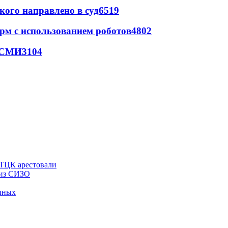
кого направлено в суд
6519
рм с использованием роботов
4802
- СМИ
3104
 ТЦК арестовали
 из СИЗО
енных