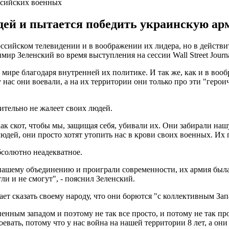
оссийских военных
дей и пытается победить украинскую ар
российском телевидении и в воображении их лидера, но в дейст
ир Зеленский во время выступления на сессии Wall Street Journ
 мире благодаря внутренней их политике. И так же, как и в воо
у нас они воевали, а на их территории они только про эти "геро
ительно не жалеет своих людей.
к скот, чтобы мы, защищая себя, убивали их. Они забирали наш
ей, они просто хотят утопить нас в крови своих военных. Их пр
бсолютно неадекватное.
 нашему объединению и проиграли современности, их армия была
гли и не смогут", - пояснил Зеленский.
ает сказать своему народу, что они борются "с коллективным За
ненным западом и поэтому не так все просто, и потому не так пр
оевать, потому что у нас война на нашей территории 8 лет, а он