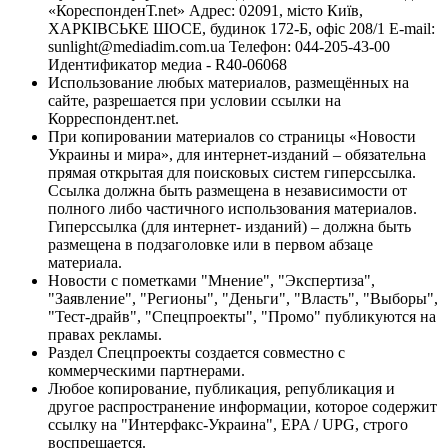
«КореспонденТ.net» Адрес: 02091, місто Київ,
ХАРКІВСЬКЕ ШОСЕ, будинок 172-Б, офіс 208/1 E-mail:
sunlight@mediadim.com.ua
Телефон: 044-205-43-00
Идентификатор медиа - R40-06068
Использование любых материалов, размещённых на
сайте, разрешается при условии ссылки на
Корреспондент.net.
При копировании материалов со страницы «Новости
Украины и мира», для интернет-изданий – обязательна
прямая открытая для поисковых систем гиперссылка.
Ссылка должна быть размещена в независимости от
полного либо частичного использования материалов.
Гиперссылка (для интернет- изданий) – должна быть
размещена в подзаголовке или в первом абзаце
материала.
Новости с пометками "Мнение", "Экспертиза",
"Заявление", "Регионы", "Деньги", "Власть", "Выборы",
"Тест-драйв", "Спецпроекты", "Промо" публикуются на
правах рекламы.
Раздел Спецпроекты создается совместно с
коммерческими партнерами.
Любое копирование, публикация, републикация и
другое распространение информации, которое содержит
ссылку на "Интерфакс-Украина", EPA / UPG, строго
воспрещается.