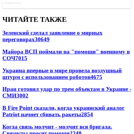
ЧИТАЙТЕ ТАКЖЕ
Зеленский сделал заявление о мирных
переговорах
30649
Майора ВСП поймали на "помощи" военному в
СОЧ
7015
Украина впервые в мире провела воздушный
штурм с использованием роботов
4675
Иран готовил удар по трем объектам в Украине -
СМИ
3002
В Fire Point сказали, когда украинский аналог
Patriot начнет сбивать ракеты
2854
Когда связь молчит - молчит вся бригада.
Связисты просят помощи
2248