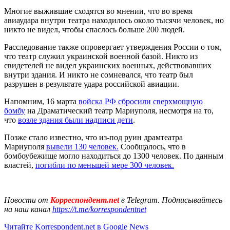
Многие выжившие сходятся во мнении, что во время
авиаудара внутри театра находилось около тысячи человек, но
никто не видел, чтобы спаслось больше 200 людей.
Расследование также опровергает утверждения России о том,
что театр служил украинской военной базой. Никто из
свидетелей не видел украинских военных, действовавших
внутри здания. И никто не сомневался, что театр был
разрушен в результате удара российской авиации.
Напомним, 16 марта
войска РФ сбросили сверхмощную
бомбу
на Драматический театр Мариуполя, несмотря на то,
что
возле здания были надписи дети
.
Позже стало известно, что из-под руин драмтеатра
Мариуполя
вывели 130 человек.
Сообщалось, что в
бомбоубежище могло находиться до 1300 человек. По данным
властей,
погибли по меньшей мере 300 человек.
Новости от
Корреспондент.net
в Telegram. Подписывайтесь
на наш канал
https://t.me/korrespondentnet
Читайте Korrespondent.net в Google News