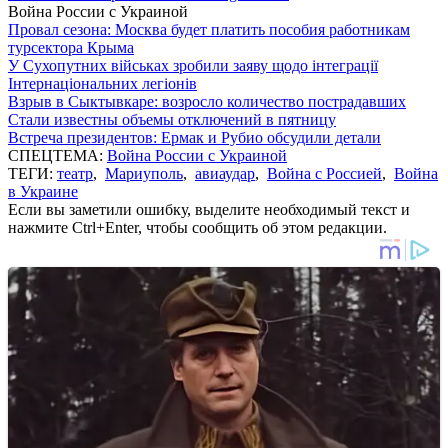
Война России с Украиной
Провал сезона: Москва будет платить пособия работникам
турсектора Крыма
У Сухопутних військах зробили заяву щодо інтеграції
Інтернаціональних легіонів
Взрыв в Сыктывкаре: возросло количество пострадавших
Стали известны объемы отключений в пятницу
Встреча президентов: Ермак и Рубио обсудили детали
СПЕЦТЕМА:
Война России с Украиной
ТЕГИ:
театр
,
Мариуполь
,
авиаудар
,
Война с Россией
,
Война
в Украине
Если вы заметили ошибку, выделите необходимый текст и
нажмите Ctrl+Enter, чтобы сообщить об этом редакции.