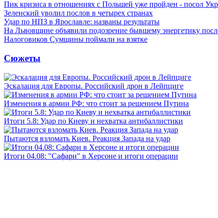
Пик кризиса в отношениях с Польшей уже пройден - посол Ук
Зеленский уволил послов в четырех странах
Удар по НПЗ в Ярославле: названы результаты
На Львовщине объявили подозрение бывшему энергетику посл
Налоговиков Сумщины поймали на взятке
Сюжеты
Эскалация для Европы. Российский дрон в Лейпциге
Изменения в армии РФ: что стоит за решением Путина
Итоги 5.8: Удар по Киеву и нехватка антибаллистики
Пытаются взломать Киев. Реакция Запада на удар
Итоги 04.08: "Сафари" в Херсоне и итоги операции