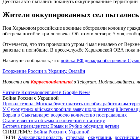
Десятки авто пытались покинуть оккупированные территории
Жители оккупированных сел пытались 
Под Харьковом российские военные обстреляли колонну гражда
обстрела погибли три человека. Об этом в четверг, 5 мая, сооб
Отмечается, что это произошло утром 4 мая недалеко от Верхне
раненые и погибшие. В пресс-службе Харьковской ОВА пока не
Накануне сообщалось, что
войска РФ дважды обстреляли Сум
Вторжение России в Украину. Онлайн
Новости от
Корреспондент.net
в Telegram. Подписывайтесь н
Читайте Korrespondent.net в Google News
Война России с Украиной
Провал сезона: Москва будет платить пособия работникам тур
У Сухопутних військах зробили заяву щодо інтеграції Інтернац
Взрыв в Сыктывкаре: возросло количество пострадавших
Стали известны объемы отключений в пятницу
Встреча президентов: Ермак и Рубио обсудили детали
СПЕЦТЕМА:
Война России с Украиной
ТЕГИ:
Харьковская область
,
стрельба
,
оккупация
,
российские