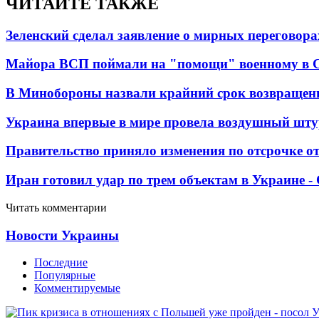
ЧИТАЙТЕ ТАКЖЕ
Зеленский сделал заявление о мирных переговора
Майора ВСП поймали на "помощи" военному в
В Минобороны назвали крайний срок возвращен
Украина впервые в мире провела воздушный шту
Правительство приняло изменения по отсрочке о
Иран готовил удар по трем объектам в Украине 
Читать комментарии
Новости Украины
Последние
Популярные
Комментируемые