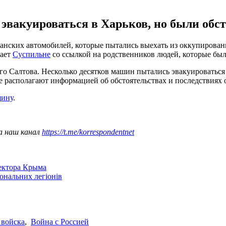
эвакуироваться в Харьков, но были обс
нских автомобилей, которые пытались выехать из оккупированн
щает
Суспильне
со ссылкой на родственников людей, которые был
го Салтова. Несколько десятков машин пытались эвакуироваться 
 располагают информацией об обстоятельствах и последствиях о
щину
.
а наш канал
https://t.me/korrespondentnet
сектора Крыма
іональних легіонів
 войска
,
Война с Россией