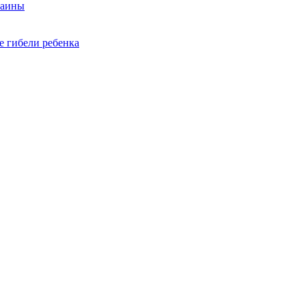
раины
е гибели ребенка