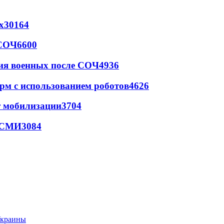
х
30164
 СОЧ
6600
ия военных после СОЧ
4936
рм с использованием роботов
4626
т мобилизации
3704
- СМИ
3084