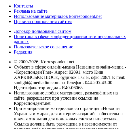
Контакты
Реклама на сайте
Использование материалов korrespondent.net
Правила пользования сайтом
Договор пользования сайтом
Политика в сфере конфиденциальности и персональных
данных
Пользовательское соглашение
Редакция
© 2000-2026, Korrespondent.net
Субъект в сфере онлайн-медиа Название онлайн-медиа -
«КореспонденТ.net» Адрес: 02091, місто Київ,
ХАРКІВСЬКЕ ШОСЕ, будинок 172-Б, офіс 208/1 E-mail:
sunlight@mediadim.com.ua
Телефон: 044-205-43-00
Идентификатор медиа - R40-06068
Использование любых материалов, размещённых на
сайте, разрешается при условии ссылки на
Корреспондент.net.
При копировании материалов со страницы «Новости
Украины и мира», для интернет-изданий – обязательна
прямая открытая для поисковых систем гиперссылка.
Ссылка должна быть размещена в независимости от