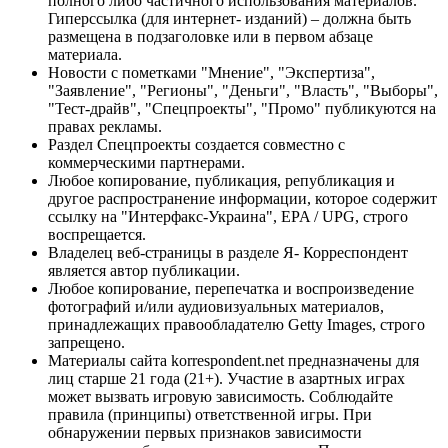
полного либо частичного использования материалов.
Гиперссылка (для интернет- изданий) – должна быть
размещена в подзаголовке или в первом абзаце
материала.
Новости с пометками "Мнение", "Экспертиза",
"Заявление", "Регионы", "Деньги", "Власть", "Выборы",
"Тест-драйв", "Спецпроекты", "Промо" публикуются на
правах рекламы.
Раздел Спецпроекты создается совместно с
коммерческими партнерами.
Любое копирование, публикация, републикация и
другое распространение информации, которое содержит
ссылку на "Интерфакс-Украина", EPA / UPG, строго
воспрещается.
Владелец веб-страницы в разделе Я- Корреспондент
является автор публикации.
Любое копирование, перепечатка и воспроизведение
фотографий и/или аудиовизуальных материалов,
принадлежащих правообладателю Getty Images, строго
запрещено.
Материалы сайта korrespondent.net предназначены для
лиц старше 21 года (21+). Участие в азартных играх
может вызвать игровую зависимость. Соблюдайте
правила (принципы) ответственной игры. При
обнаружении первых признаков зависимости