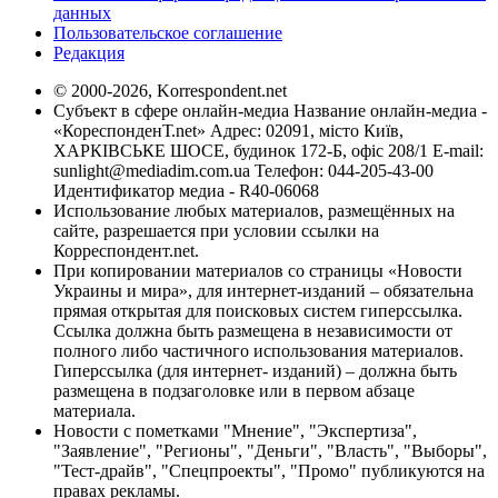
данных
Пользовательское соглашение
Редакция
© 2000-2026, Korrespondent.net
Субъект в сфере онлайн-медиа Название онлайн-медиа -
«КореспонденТ.net» Адрес: 02091, місто Київ,
ХАРКІВСЬКЕ ШОСЕ, будинок 172-Б, офіс 208/1 E-mail:
sunlight@mediadim.com.ua
Телефон: 044-205-43-00
Идентификатор медиа - R40-06068
Использование любых материалов, размещённых на
сайте, разрешается при условии ссылки на
Корреспондент.net.
При копировании материалов со страницы «Новости
Украины и мира», для интернет-изданий – обязательна
прямая открытая для поисковых систем гиперссылка.
Ссылка должна быть размещена в независимости от
полного либо частичного использования материалов.
Гиперссылка (для интернет- изданий) – должна быть
размещена в подзаголовке или в первом абзаце
материала.
Новости с пометками "Мнение", "Экспертиза",
"Заявление", "Регионы", "Деньги", "Власть", "Выборы",
"Тест-драйв", "Спецпроекты", "Промо" публикуются на
правах рекламы.