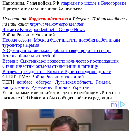
Напомним, 7 мая войска РФ
ударили по школе в Белогоровке
.
В результате атаки погибли 62 человека.
Новости от
Корреспондент.net
в Telegram. Подписывайтесь
на наш канал
https://t.me/korrespondentnet
Читайте Korrespondent.net в Google News
Война России с Украиной
Провал сезона: Москва будет платить пособия работникам
турсектора Крыма
У Сухопутних військах зробили заяву щодо інтеграції
Інтернаціональних легіонів
Взрыв в Сыктывкаре: возросло количество пострадавших
Стали известны объемы отключений в пятницу
Встреча президентов: Ермак и Рубио обсудили детали
СПЕЦТЕМА:
Война России с Украиной
ТЕГИ:
донбасс
,
обстрел
,
Луганская область
,
Гайдай
,
наступление
,
Рубежное
,
Война в Украине
Если вы заметили ошибку, выделите необходимый текст и
нажмите Ctrl+Enter, чтобы сообщить об этом редакции.