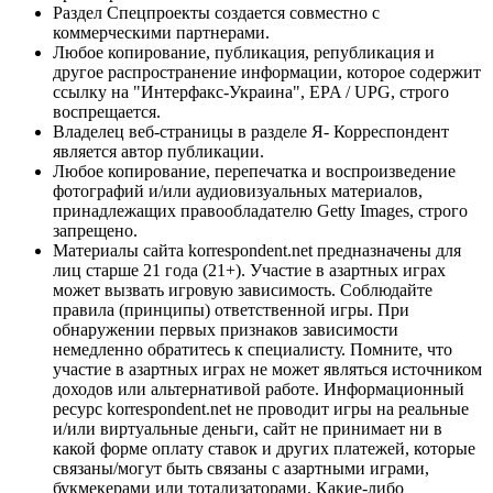
Раздел Спецпроекты создается совместно с
коммерческими партнерами.
Любое копирование, публикация, републикация и
другое распространение информации, которое содержит
ссылку на "Интерфакс-Украина", EPA / UPG, строго
воспрещается.
Владелец веб-страницы в разделе Я- Корреспондент
является автор публикации.
Любое копирование, перепечатка и воспроизведение
фотографий и/или аудиовизуальных материалов,
принадлежащих правообладателю Getty Images, строго
запрещено.
Материалы сайта korrespondent.net предназначены для
лиц старше 21 года (21+). Участие в азартных играх
может вызвать игровую зависимость. Соблюдайте
правила (принципы) ответственной игры. При
обнаружении первых признаков зависимости
немедленно обратитесь к специалисту. Помните, что
участие в азартных играх не может являться источником
доходов или альтернативой работе. Информационный
ресурс korrespondent.net не проводит игры на реальные
и/или виртуальные деньги, сайт не принимает ни в
какой форме оплату ставок и других платежей, которые
связаны/могут быть связаны с азартными играми,
букмекерами или тотализаторами. Какие-либо