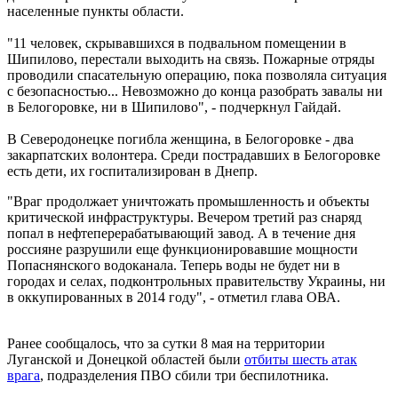
населенные пункты области.
"11 человек, скрывавшихся в подвальном помещении в
Шипилово, перестали выходить на связь. Пожарные отряды
проводили спасательную операцию, пока позволяла ситуация
с безопасностью... Невозможно до конца разобрать завалы ни
в Белогоровке, ни в Шипилово", - подчеркнул Гайдай.
В Северодонецке погибла женщина, в Белогоровке - два
закарпатских волонтера. Среди пострадавших в Белогоровке
есть дети, их госпитализирован в Днепр.
"Враг продолжает уничтожать промышленность и объекты
критической инфраструктуры. Вечером третий раз снаряд
попал в нефтеперерабатывающий завод. А в течение дня
россияне разрушили еще функционировавшие мощности
Попаснянского водоканала. Теперь воды не будет ни в
городах и селах, подконтрольных правительству Украины, ни
в оккупированных в 2014 году", - отметил глава ОВА.
Ранее сообщалось, что за сутки 8 мая на территории
Луганской и Донецкой областей были
отбиты шесть атак
врага
, подразделения ПВО сбили три беспилотника.