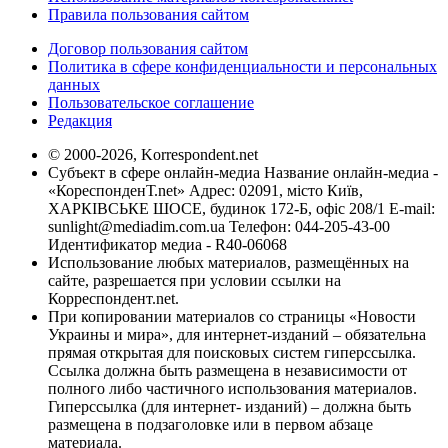
Правила пользования сайтом
Договор пользования сайтом
Политика в сфере конфиденциальности и персональных
данных
Пользовательское соглашение
Редакция
© 2000-2026, Korrespondent.net
Субъект в сфере онлайн-медиа Название онлайн-медиа -
«КореспонденТ.net» Адрес: 02091, місто Київ,
ХАРКІВСЬКЕ ШОСЕ, будинок 172-Б, офіс 208/1 E-mail:
sunlight@mediadim.com.ua
Телефон: 044-205-43-00
Идентификатор медиа - R40-06068
Использование любых материалов, размещённых на
сайте, разрешается при условии ссылки на
Корреспондент.net.
При копировании материалов со страницы «Новости
Украины и мира», для интернет-изданий – обязательна
прямая открытая для поисковых систем гиперссылка.
Ссылка должна быть размещена в независимости от
полного либо частичного использования материалов.
Гиперссылка (для интернет- изданий) – должна быть
размещена в подзаголовке или в первом абзаце
материала.