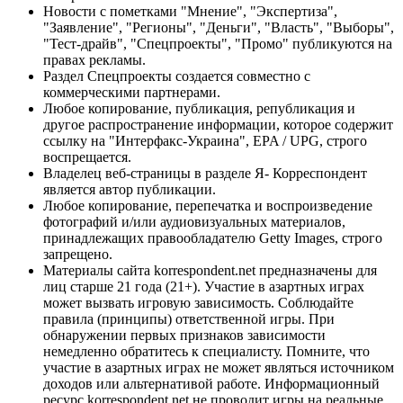
Новости с пометками "Мнение", "Экспертиза",
"Заявление", "Регионы", "Деньги", "Власть", "Выборы",
"Тест-драйв", "Спецпроекты", "Промо" публикуются на
правах рекламы.
Раздел Спецпроекты создается совместно с
коммерческими партнерами.
Любое копирование, публикация, републикация и
другое распространение информации, которое содержит
ссылку на "Интерфакс-Украина", EPA / UPG, строго
воспрещается.
Владелец веб-страницы в разделе Я- Корреспондент
является автор публикации.
Любое копирование, перепечатка и воспроизведение
фотографий и/или аудиовизуальных материалов,
принадлежащих правообладателю Getty Images, строго
запрещено.
Материалы сайта korrespondent.net предназначены для
лиц старше 21 года (21+). Участие в азартных играх
может вызвать игровую зависимость. Соблюдайте
правила (принципы) ответственной игры. При
обнаружении первых признаков зависимости
немедленно обратитесь к специалисту. Помните, что
участие в азартных играх не может являться источником
доходов или альтернативой работе. Информационный
ресурс korrespondent.net не проводит игры на реальные