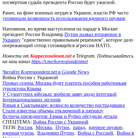
посмертная судьба президента России будет ужасной.
Ранее, на фоне военных неудач в Украине, власти РФ часто
упоминали возможность использования ядерного оружия
.
Напомним, во время выступления на параде в Москве
президент России Владимир
Путин назвал вторжение в
Украину
"единственно правильным решением", которое дало
опережающий отпор готовящейся агрессии НАТО.
Новости от
Корреспондент.net
в Telegram. Подписывайтесь
на наш канал
https://t.me/korrespondentnet
Читайте Korrespondent.net в Google News
Война России с Украиной
Провал сезона: Москва будет платить пособия работникам
турсектора Крыма
У Сухопутних військах зробили заяву щодо інтеграції
Інтернаціональних легіонів
Взрыв в Сыктывкаре: возросло количество пострадавших
Стали известны объемы отключений в пятницу
Встреча президентов: Ермак и Рубио обсудили детали
СПЕЦТЕМА:
Война России с Украиной
ТЕГИ:
Россия
,
Москва
,
Путин
,
парад
,
ядерное оружие
,
ядерная угроза
,
Владимир Путин
,
Война с Россией
,
Война в