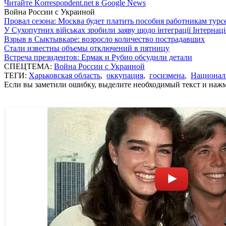
Читайте Korrespondent.net в Google News
Война России с Украиной
Провал сезона: Москва будет платить пособия работникам тур
У Сухопутних військах зробили заяву щодо інтеграції Інтернац
Взрыв в Сыктывкаре: возросло количество пострадавших
Стали известны объемы отключений в пятницу
Встреча президентов: Ермак и Рубио обсудили детали
СПЕЦТЕМА:
Война России с Украиной
ТЕГИ:
Харьковская область
,
оккупация
,
госизмена
,
Национал
Если вы заметили ошибку, выделите необходимый текст и нажми