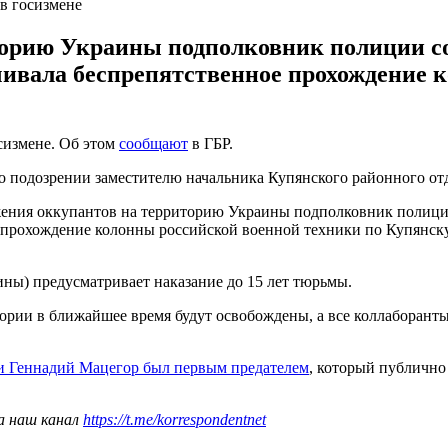
в госизмене
орию Украины подполковник полиции соз
чивала беспрепятственное прохождение 
сизмене. Об этом
сообщают
в ГБР.
 подозрении заместителю начальника Купянского районного отд
ения оккупантов на территорию Украины подполковник полиции
ое прохождение колонны российской военной техники по Купянск
аины) предусматривает наказание до 15 лет тюрьмы.
ории в ближайшее время будут освобождены, а все коллаборанты
и Геннадий Мацегор был первым предателем
, который публично
а наш канал
https://t.me/korrespondentnet