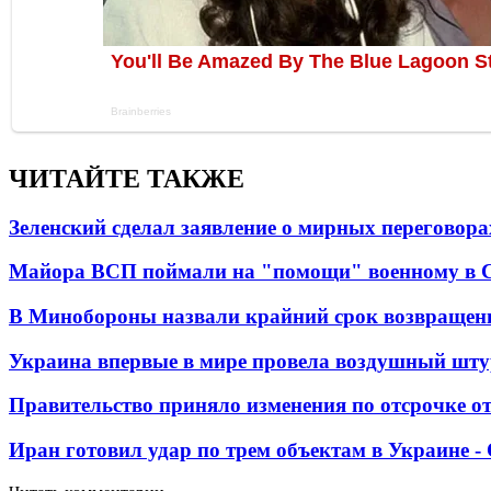
ЧИТАЙТЕ ТАКЖЕ
Зеленский сделал заявление о мирных переговора
Майора ВСП поймали на "помощи" военному в
В Минобороны назвали крайний срок возвращен
Украина впервые в мире провела воздушный шту
Правительство приняло изменения по отсрочке о
Иран готовил удар по трем объектам в Украине 