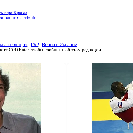
сектора Крыма
іональних легіонів
ьная полиция
,
ГБР
,
Война в Украине
те Ctrl+Enter, чтобы сообщить об этом редакции.