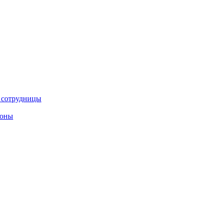
е сотрудницы
роны