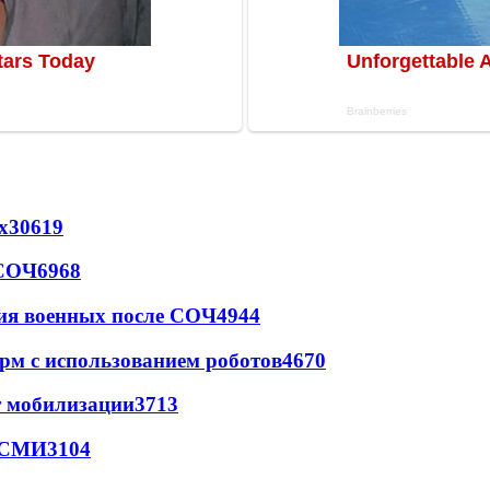
х
30619
 СОЧ
6968
ия военных после СОЧ
4944
рм с использованием роботов
4670
т мобилизации
3713
- СМИ
3104