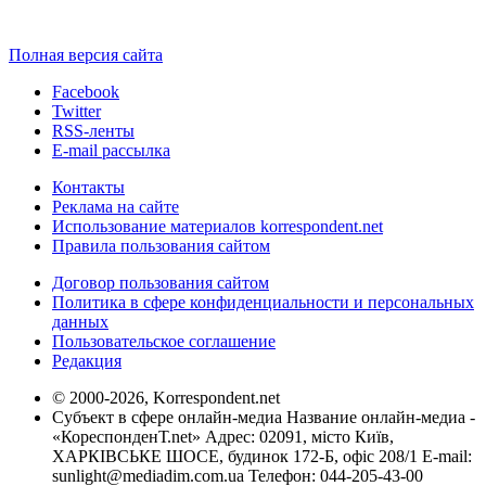
Полная версия сайта
Facebook
Twitter
RSS-ленты
E-mail рассылка
Контакты
Реклама на сайте
Использование материалов korrespondent.net
Правила пользования сайтом
Договор пользования сайтом
Политика в сфере конфиденциальности и персональных
данных
Пользовательское соглашение
Редакция
© 2000-2026, Korrespondent.net
Субъект в сфере онлайн-медиа Название онлайн-медиа -
«КореспонденТ.net» Адрес: 02091, місто Київ,
ХАРКІВСЬКЕ ШОСЕ, будинок 172-Б, офіс 208/1 E-mail:
sunlight@mediadim.com.ua
Телефон: 044-205-43-00