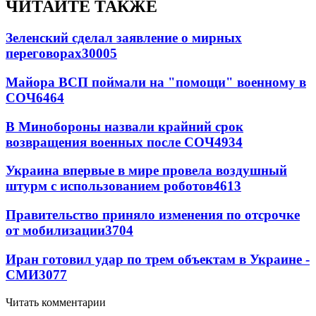
ЧИТАЙТЕ ТАКЖЕ
Зеленский сделал заявление о мирных
переговорах
30005
Майора ВСП поймали на "помощи" военному в
СОЧ
6464
В Минобороны назвали крайний срок
возвращения военных после СОЧ
4934
Украина впервые в мире провела воздушный
штурм с использованием роботов
4613
Правительство приняло изменения по отсрочке
от мобилизации
3704
Иран готовил удар по трем объектам в Украине -
СМИ
3077
Читать комментарии