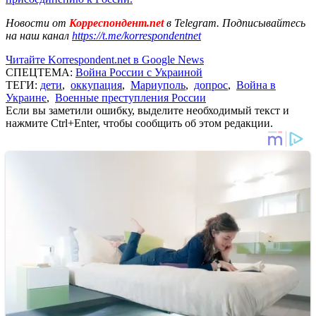
Новости от
Корреспондент.net
в Telegram. Подписывайтесь
на наш канал
https://t.me/korrespondentnet
Читайте Korrespondent.net в Google News
СПЕЦТЕМА:
Война России с Украиной
ТЕГИ:
дети
,
оккупация
,
Мариуполь
,
допрос
,
Война в
Украине
,
Военные преступления России
Если вы заметили ошибку, выделите необходимый текст и
нажмите Ctrl+Enter, чтобы сообщить об этом редакции.