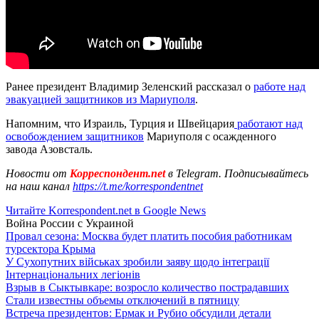
Ранее президент Владимир Зеленский рассказал о
работе над
эвакуацией защитников из Мариуполя
.
Напомним, что Израиль, Турция и Швейцария
работают над
освобождением защитников
Мариуполя с осажденного
завода Азовсталь.
Новости от
Корреспондент.net
в Telegram. Подписывайтесь
на наш канал
https://t.me/korrespondentnet
Читайте Korrespondent.net в Google News
Война России с Украиной
Провал сезона: Москва будет платить пособия работникам
турсектора Крыма
У Сухопутних військах зробили заяву щодо інтеграції
Інтернаціональних легіонів
Взрыв в Сыктывкаре: возросло количество пострадавших
Стали известны объемы отключений в пятницу
Встреча президентов: Ермак и Рубио обсудили детали