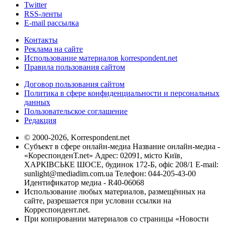
Twitter
RSS-ленты
E-mail рассылка
Контакты
Реклама на сайте
Использование материалов korrespondent.net
Правила пользования сайтом
Договор пользования сайтом
Политика в сфере конфиденциальности и персональных
данных
Пользовательское соглашение
Редакция
© 2000-2026, Korrespondent.net
Субъект в сфере онлайн-медиа Название онлайн-медиа -
«КореспонденТ.net» Адрес: 02091, місто Київ,
ХАРКІВСЬКЕ ШОСЕ, будинок 172-Б, офіс 208/1 E-mail:
sunlight@mediadim.com.ua
Телефон: 044-205-43-00
Идентификатор медиа - R40-06068
Использование любых материалов, размещённых на
сайте, разрешается при условии ссылки на
Корреспондент.net.
При копировании материалов со страницы «Новости