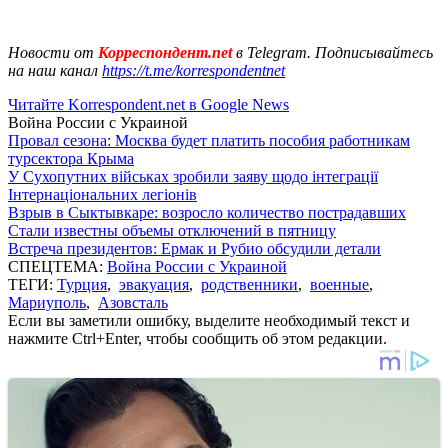
Новости от
Корреспондент.net
в Telegram. Подписывайтесь
на наш канал
https://t.me/korrespondentnet
Читайте Korrespondent.net в Google News
Война России с Украиной
Провал сезона: Москва будет платить пособия работникам
турсектора Крыма
У Сухопутних військах зробили заяву щодо інтеграції
Інтернаціональних легіонів
Взрыв в Сыктывкаре: возросло количество пострадавших
Стали известны объемы отключений в пятницу
Встреча президентов: Ермак и Рубио обсудили детали
СПЕЦТЕМА:
Война России с Украиной
ТЕГИ:
Турция
,
эвакуация
,
родственники
,
военные
,
Мариуполь
,
Азовсталь
Если вы заметили ошибку, выделите необходимый текст и
нажмите Ctrl+Enter, чтобы сообщить об этом редакции.