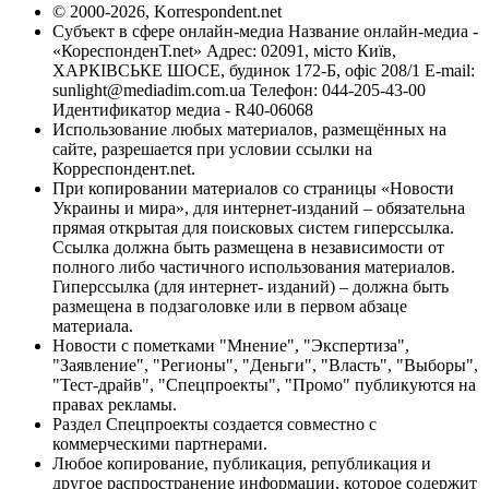
© 2000-2026, Korrespondent.net
Субъект в сфере онлайн-медиа Название онлайн-медиа -
«КореспонденТ.net» Адрес: 02091, місто Київ,
ХАРКІВСЬКЕ ШОСЕ, будинок 172-Б, офіс 208/1 E-mail:
sunlight@mediadim.com.ua
Телефон: 044-205-43-00
Идентификатор медиа - R40-06068
Использование любых материалов, размещённых на
сайте, разрешается при условии ссылки на
Корреспондент.net.
При копировании материалов со страницы «Новости
Украины и мира», для интернет-изданий – обязательна
прямая открытая для поисковых систем гиперссылка.
Ссылка должна быть размещена в независимости от
полного либо частичного использования материалов.
Гиперссылка (для интернет- изданий) – должна быть
размещена в подзаголовке или в первом абзаце
материала.
Новости с пометками "Мнение", "Экспертиза",
"Заявление", "Регионы", "Деньги", "Власть", "Выборы",
"Тест-драйв", "Спецпроекты", "Промо" публикуются на
правах рекламы.
Раздел Спецпроекты создается совместно с
коммерческими партнерами.
Любое копирование, публикация, републикация и
другое распространение информации, которое содержит