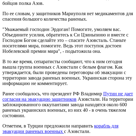
бойцов полка Азов.
По ее словам, у защитников Мариуполя нет медикаментов для
спасения большого количества раненых.
"Уважаемый господин Эрдоган! Помогите, умоляем вас.
Объедините усилия, обратитесь к Си Цзиньпиню и вместе с
Господом Богом сделайте это – спасите Азовсталь. Станьте
носителями мира, помогите. Ведь этот поступок достоен
Нобелевской премии мира", - подытожила она.
В то же время, сепаратисты сообщают, что к ним сегодня
вышла группа военных с Азовстали с белым флагом. Как
утверждается, были проведены переговоры об эвакуации с
территории завода раненых военных. Украинская сторона эту
информацию не комментирует.
Ранее сообщалось, что президент РФ Владимир
Путин не дает
согласия на эвакуацию защитников
Азовстали. На территории
заблокированного оккупантами завода находятся около 600
раненых украинских военных, из них 40 - в очень тяжелом
состоянии.
Отметим, в Турции предложили направить
корабль для
эвакуации раненых военных
с Азовстали.