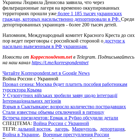
Украины Людмила Денисова заявила, что через
фильтрационные лагеря на временно оккупированных
территориях прошли уже
более 1 185 тысяч украинских
граждан, которых насильственно депортировали в РФ.
Среди
депортированных украинцев - более 200 тысяч детей.
Напомним, Международный комитет Красного Креста до сих
пор ведет переговоры с российской стороной о
доступе к
насильно вывезенным в РФ украинцам.
Новости от
Корреспондент.net
в Telegram. Подписывайтесь
на наш канал
https://t.me/korrespondentnet
Читайте Korrespondent.net в Google News
Война России с Украиной
Провал сезона: Москва будет платить пособия работникам
турсектора Крыма
У Сухопутних військах зробили заяву щодо інтеграції
Інтернаціональних легіонів
Взрыв в Сыктывкаре: возросло количество пострадавших
Стали известны объемы отключений в пятницу
Встреча президентов: Ермак и Рубио обсудили детали
СПЕЦТЕМА:
Война России с Украиной
ТЕГИ:
дальний восток
,
лагерь
,
Мариуполь
,
депортация
,
Война в Украине
,
Военные преступления России