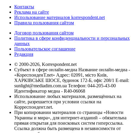
Контакты
Реклама на сайте
Использование материалов korrespondent.net
Правила пользования сайтом
Договор пользования сайтом
Политика в сфере конфиденциальности и персональных
данных
Пользовательское соглашение
Редакция
© 2000-2026, Korrespondent.net
Субъект в сфере онлайн-медиа Название онлайн-медиа -
«КореспонденТ.net» Адрес: 02091, місто Київ,
ХАРКІВСЬКЕ ШОСЕ, будинок 172-Б, офіс 208/1 E-mail:
sunlight@mediadim.com.ua
Телефон: 044-205-43-00
Идентификатор медиа - R40-06068
Использование любых материалов, размещённых на
сайте, разрешается при условии ссылки на
Корреспондент.net.
При копировании материалов со страницы «Новости
Украины и мира», для интернет-изданий – обязательна
прямая открытая для поисковых систем гиперссылка.
Ссылка должна быть размещена в независимости от