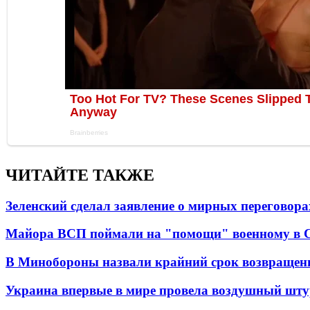
ЧИТАЙТЕ ТАКЖЕ
Зеленский сделал заявление о мирных переговора
Майора ВСП поймали на "помощи" военному в
В Минобороны назвали крайний срок возвращен
Украина впервые в мире провела воздушный шту