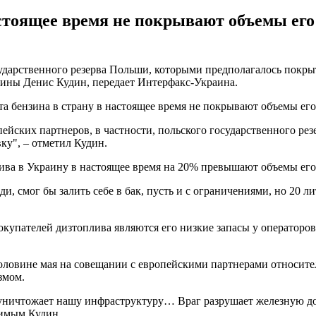
стоящее время не покрывают объемы его
ударственного резерва Польши, которыми предполагалось покрыт
аины Денис Кудин, передает Интерфакс-Украина.
та бензина в страну в настоящее время не покрывают объемы его
ейских партнеров, в частности, польского государственного ре
вку", – отметил Кудин.
лива в Украину в настоящее время на 20% превышают объемы его
и, смог бы залить себе в бак, пусть и с ограничениями, но 20 ли
купателей дизтоплива являются его низкие запасы у операторов 
 половине мая на совещании с европейскими партнерами относи
змом.
уничтожает нашу инфраструктуру… Враг разрушает железную дор
димым Кудин.