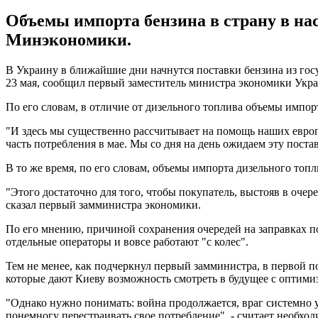
Объемы импорта бензина в страну в на
Минэкономики.
В Украину в ближайшие дни начнутся поставки бензина из гос
23 мая, сообщил первый заместитель министра экономики Укр
По его словам, в отличие от дизельного топлива объемы импор
"И здесь мы существенно рассчитывает на помощь наших европ
часть потребления в мае. Мы со дня на день ожидаем эту поста
В то же время, по его словам, объемы импорта дизельного топ
"Этого достаточно для того, чтобы покупатель, выстояв в очеред
сказал первый замминистра экономики.
По его мнению, причиной сохранения очередей на заправках по
отдельные операторы и вовсе работают "с колес".
Тем не менее, как подчеркнул первый замминистра, в первой
которые дают Киеву возможность смотреть в будущее с оптими
"Однако нужно понимать: война продолжается, враг системно 
понемногу перестраивать свое потребление", - считает необхо