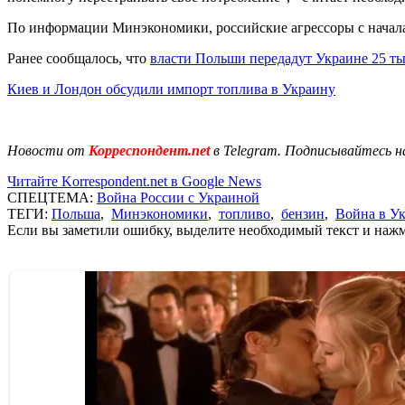
По информации Минэкономики, российские агрессоры с начала
Ранее сообщалось, что
власти Польши передадут Украине 25 ты
Киев и Лондон обсудили импорт топлива в Украину
Новости от
Корреспондент.net
в Telegram. Подписывайтесь н
Читайте Korrespondent.net в Google News
СПЕЦТЕМА:
Война России с Украиной
ТЕГИ:
Польша
,
Минэкономики
,
топливо
,
бензин
,
Война в У
Если вы заметили ошибку, выделите необходимый текст и нажми