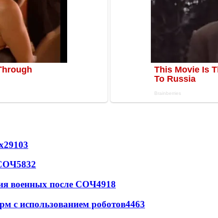
х
29103
 СОЧ
5832
ия военных после СОЧ
4918
рм с использованием роботов
4463