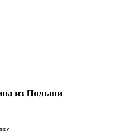
ина из Польши
аину