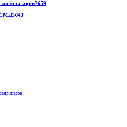
т мобилизации
3659
- СМИ
3043
боеприпасов