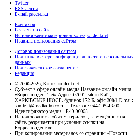
Twitter
RSS-ленты
E-mail рассылка
Контакты
Реклама на сайте
Использование материалов korrespondent.net
Правила пользования сайтом
Договор пользования сайтом
Политика в сфере конфиденциальности и персональных
данных
Пользовательское соглашение
Редакция
© 2000-2026, Korrespondent.net
Субъект в сфере онлайн-медиа Название онлайн-медиа -
«КореспонденТ.net» Адрес: 02091, місто Київ,
ХАРКІВСЬКЕ ШОСЕ, будинок 172-Б, офіс 208/1 E-mail:
sunlight@mediadim.com.ua
Телефон: 044-205-43-00
Идентификатор медиа - R40-06068
Использование любых материалов, размещённых на
сайте, разрешается при условии ссылки на
Корреспондент.net.
При копировании материалов со страницы «Новости