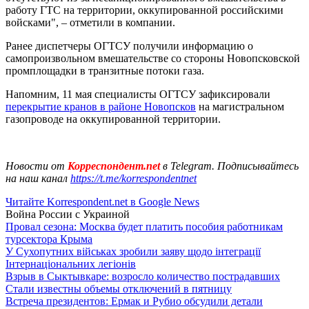
работу ГТС на территории, оккупированной российскими
войсками", – отметили в компании.
Ранее диспетчеры ОГТСУ получили информацию о
самопроизвольном вмешательстве со стороны Новопсковской
промплощадки в транзитные потоки газа.
Напомним, 11 мая специалисты ОГТСУ зафиксировали
перекрытие кранов в районе Новопсков
на магистральном
газопроводе на оккупированной территории.
Новости от
Корреспондент.net
в Telegram. Подписывайтесь
на наш канал
https://t.me/korrespondentnet
Читайте Korrespondent.net в Google News
Война России с Украиной
Провал сезона: Москва будет платить пособия работникам
турсектора Крыма
У Сухопутних військах зробили заяву щодо інтеграції
Інтернаціональних легіонів
Взрыв в Сыктывкаре: возросло количество пострадавших
Стали известны объемы отключений в пятницу
Встреча президентов: Ермак и Рубио обсудили детали