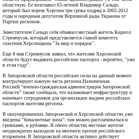
областную. Ее возглавил 65-летний Владимир Сальдо,
который был мэром Херсона три срока подряд в 2002-2012
годы и народным депутатом Верховной рады Украины от
Партии регионов.
Заместителем Сальдо себя объявил местный житель Кирилл
Стремоусов, который представляется главой комитета
спасения Херсонщины "За мир и порядок".
Еще 8 мая Стремоусов заявил, что жителям Херсонской
области будут выдавать российские паспорта - вероятно, "уже
в этом году".
В Запорожской области российские силы на данный момент
контролируют южную часть региона.Назначенная
Россией “военно-гражданская администрация Запорожской
области” также сообщала, что налаживает инфраструктуру и
нанимает сотрудников для организации выдачи российских
паспортов жителям региона.
В оккупированных Запорожской и Херсонской областях уже
введены "бивалютные зоны": там можно расплачиваться и
гривнами, и рублями. В обеих областях местные жители
неоднократно выходили на митинги против российского
вторжения. В Запорожской области активно действует