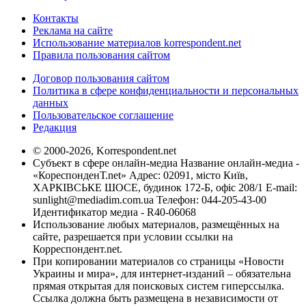
Контакты
Реклама на сайте
Использование материалов korrespondent.net
Правила пользования сайтом
Договор пользования сайтом
Политика в сфере конфиденциальности и персональных
данных
Пользовательское соглашение
Редакция
© 2000-2026, Korrespondent.net
Субъект в сфере онлайн-медиа Название онлайн-медиа -
«КореспонденТ.net» Адрес: 02091, місто Київ,
ХАРКІВСЬКЕ ШОСЕ, будинок 172-Б, офіс 208/1 E-mail:
sunlight@mediadim.com.ua
Телефон: 044-205-43-00
Идентификатор медиа - R40-06068
Использование любых материалов, размещённых на
сайте, разрешается при условии ссылки на
Корреспондент.net.
При копировании материалов со страницы «Новости
Украины и мира», для интернет-изданий – обязательна
прямая открытая для поисковых систем гиперссылка.
Ссылка должна быть размещена в независимости от