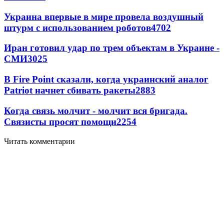
Украина впервые в мире провела воздушный
штурм с использованием роботов
4702
Иран готовил удар по трем объектам в Украине -
СМИ
3025
В Fire Point сказали, когда украинский аналог
Patriot начнет сбивать ракеты
2883
Когда связь молчит - молчит вся бригада.
Связисты просят помощи
2254
Читать комментарии