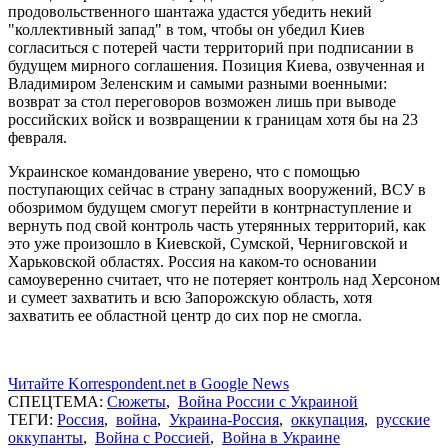
продовольственного шантажа удастся убедить некий
"коллективный запад" в том, чтобы он убедил Киев
согласиться с потерей части территорий при подписании в
будущем мирного соглашения. Позиция Киева, озвученная и
Владимиром Зеленским и самыми разными военными:
возврат за стол переговоров возможен лишь при выводе
российских войск и возвращении к границам хотя бы на 23
февраля.
Украинское командование уверено, что с помощью
поступающих сейчас в страну западных вооружений, ВСУ в
обозримом будущем смогут перейти в контрнаступление и
вернуть под свой контроль часть утерянных территорий, как
это уже произошло в Киевской, Сумской, Черниговской и
Харьковской областях. Россия на каком-то основании
самоуверенно считает, что не потеряет контроль над Херсоном
и сумеет захватить и всю Запорожскую область, хотя
захватить ее областной центр до сих пор не смогла.
Читайте Korrespondent.net в Google News
СПЕЦТЕМА:
Сюжеты
,
Война России с Украиной
ТЕГИ:
Россия
,
война
,
Украина-Россия
,
оккупация
,
русские
оккупанты
,
Война с Россией
,
Война в Украине