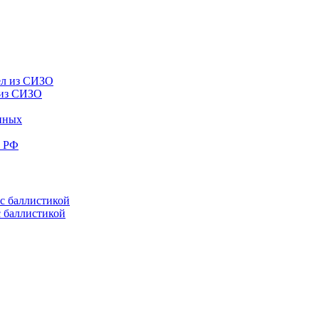
 из СИЗО
енных
е РФ
с баллистикой