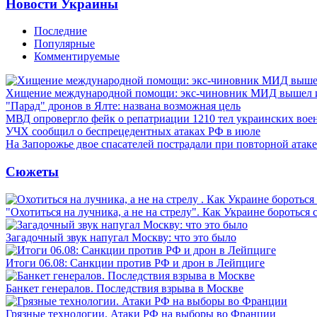
Новости Украины
Последние
Популярные
Комментируемые
Хищение международной помощи: экс-чиновник МИД вышел
"Парад" дронов в Ялте: названа возможная цель
МВД опровергло фейк о репатриации 1210 тел украинских во
УЧХ сообщил о беспрецедентных атаках РФ в июле
На Запорожье двое спасателей пострадали при повторной атак
Сюжеты
"Охотиться на лучника, а не на стрелу". Как Украине бороться 
Загадочный звук напугал Москву: что это было
Итоги 06.08: Санкции против РФ и дрон в Лейпциге
Банкет генералов. Последствия взрыва в Москве
Грязные технологии. Атаки РФ на выборы во Франции