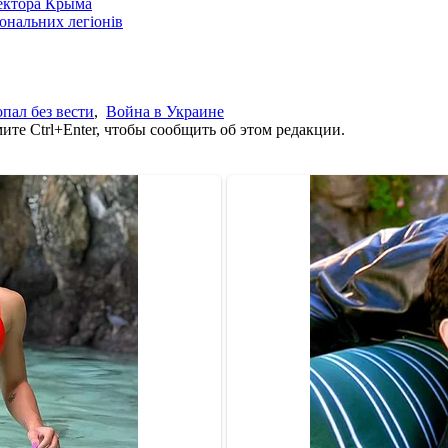
сектора Крыма
іональних легіонів
пал без вести
,
Война в Украине
те Ctrl+Enter, чтобы сообщить об этом редакции.