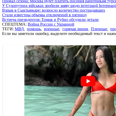
Провал сезона: Москва будет платить пособия работникам тур
У Сухопутних військах зробили заяву щодо інтеграції Інтернац
Взрыв в Сыктывкаре: возросло количество пострадавших
Стали известны объемы отключений в пятницу
Встреча президентов: Ермак и Рубио обсудили детали
СПЕЦТЕМА:
Война России с Украиной
ТЕГИ:
МВД
,
помощь
,
военные
,
горячая линия
,
Пленные
,
про
Если вы заметили ошибку, выделите необходимый текст и нажми