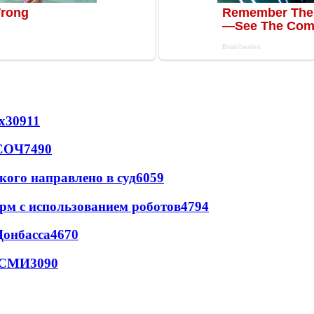
х
30911
 СОЧ
7490
кого направлено в суд
6059
рм с использованием роботов
4794
Донбасса
4670
- СМИ
3090