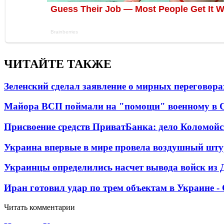
ЧИТАЙТЕ ТАКЖЕ
Зеленский сделал заявление о мирных переговора
Майора ВСП поймали на "помощи" военному в
Присвоение средств ПриватБанка: дело Коломойс
Украина впервые в мире провела воздушный шту
Украинцы определились насчет вывода войск из 
Иран готовил удар по трем объектам в Украине 
Читать комментарии