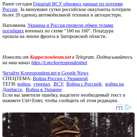
Ранее сегодня
Генштаб ВСУ обновил данные по потерям
России
. За минувшие сутки российские оккупанты потеряли
более 20 единиц автомобильной техники и автоцистерн.
Напомним,
Украина и Россия провели обмен телами
погибших
военных по схеме "160 на 160". Поцедура
прошла на линии фронта в Запорожской области.
Новости от
Корреспондент.net
в Telegram. Подписывайтесь
на наш канал
https://t.me/korrespondentnet
Читайте Korrespondent.net в Google News
СПЕЦТЕМА:
Война России с Украиной
ТЕГИ:
война
,
генерал
,
ВСУ
,
Война с Россией
,
война на
Донбассе
,
Война в Украине
Если вы заметили ошибку, выделите необходимый текст и
нажмите Ctrl+Enter, чтобы сообщить об этом редакции.