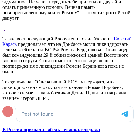
задуманное. Не успел передать тебе приветы от друзей и
отдать привезенную помощь. Вечная память
новопреставленному воину Роману", — отметил российский
депутат.
Также военнослужащий Вооруженных сил Украины
Евгений
Карась
предполагает, что на Донбассе могли ликвидировать
генерал-лейтенанта ВС РФ Романа Бердникова. Топ-офицер
был командующим 29-й общевойсковой армией Восточного
военного округа. Стоит отметить, что официального
подтверждения о ликвидации Романа Бердникова пока не
было.
Telegram-канал "Оперативный ВСУ" утверждает, что
ликвидированным оккупантом оказался Роман Воробьев,
которого в мае главарь боевиков Денис Пушилин наградил
званием "герой ДНР".
В России признали гибель летчика-генерала