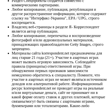
Раздел Спецпроекты создается совместно с
коммерческими партнерами.
Любое копирование, публикация, републикация и
другое распространение информации, которое содержит
ссылку на "Интерфакс-Украина", EPA / UPG, строго
воспрещается.
Владелец веб-страницы в разделе Я- Корреспондент
является автор публикации.
Любое копирование, перепечатка и воспроизведение
фотографий и/или аудиовизуальных материалов,
принадлежащих правообладателю Getty Images, строго
запрещено.
Материалы сайта korrespondent.net предназначены для
лиц старше 21 года (21+). Участие в азартных играх
может вызвать игровую зависимость. Соблюдайте
правила (принципы) ответственной игры. При
обнаружении первых признаков зависимости
немедленно обратитесь к специалисту. Помните, что
участие в азартных играх не может являться источником
доходов или альтернативой работе. Информационный
ресурс korrespondent.net не проводит игры на реальные
и/или виртуальные деньги, сайт не принимает ни в
какой форме оплату ставок и других платежей, которые
связаны/могут быть связаны с азартными играми,
букмекерами или тотализаторами. Какие-либо