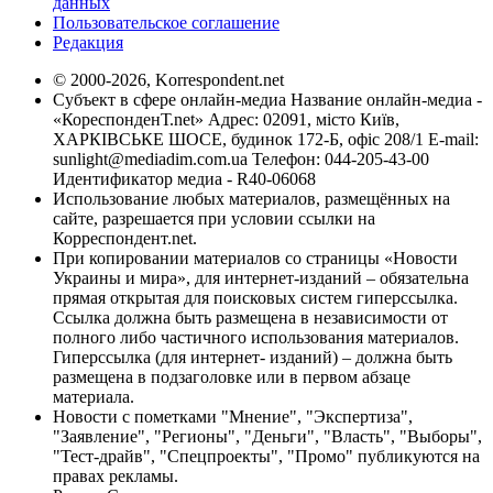
данных
Пользовательское соглашение
Редакция
© 2000-2026, Korrespondent.net
Субъект в сфере онлайн-медиа Название онлайн-медиа -
«КореспонденТ.net» Адрес: 02091, місто Київ,
ХАРКІВСЬКЕ ШОСЕ, будинок 172-Б, офіс 208/1 E-mail:
sunlight@mediadim.com.ua
Телефон: 044-205-43-00
Идентификатор медиа - R40-06068
Использование любых материалов, размещённых на
сайте, разрешается при условии ссылки на
Корреспондент.net.
При копировании материалов со страницы «Новости
Украины и мира», для интернет-изданий – обязательна
прямая открытая для поисковых систем гиперссылка.
Ссылка должна быть размещена в независимости от
полного либо частичного использования материалов.
Гиперссылка (для интернет- изданий) – должна быть
размещена в подзаголовке или в первом абзаце
материала.
Новости с пометками "Мнение", "Экспертиза",
"Заявление", "Регионы", "Деньги", "Власть", "Выборы",
"Тест-драйв", "Спецпроекты", "Промо" публикуются на
правах рекламы.