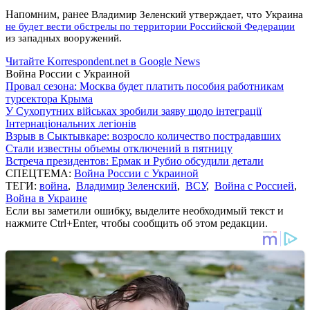
Напомним, ранее
Владимир Зеленский утверждает, что Украина
не будет вести обстрелы по территории Российской Федерации
из западных вооружений.
Читайте Korrespondent.net в Google News
Война России с Украиной
Провал сезона: Москва будет платить пособия работникам
турсектора Крыма
У Сухопутних військах зробили заяву щодо інтеграції
Інтернаціональних легіонів
Взрыв в Сыктывкаре: возросло количество пострадавших
Стали известны объемы отключений в пятницу
Встреча президентов: Ермак и Рубио обсудили детали
СПЕЦТЕМА:
Война России с Украиной
ТЕГИ:
война
,
Владимир Зеленский
,
ВСУ
,
Война с Россией
,
Война в Украине
Если вы заметили ошибку, выделите необходимый текст и
нажмите Ctrl+Enter, чтобы сообщить об этом редакции.