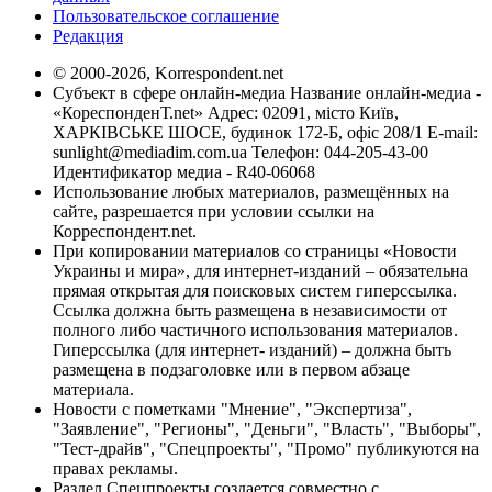
Пользовательское соглашение
Редакция
© 2000-2026, Korrespondent.net
Субъект в сфере онлайн-медиа Название онлайн-медиа -
«КореспонденТ.net» Адрес: 02091, місто Київ,
ХАРКІВСЬКЕ ШОСЕ, будинок 172-Б, офіс 208/1 E-mail:
sunlight@mediadim.com.ua
Телефон: 044-205-43-00
Идентификатор медиа - R40-06068
Использование любых материалов, размещённых на
сайте, разрешается при условии ссылки на
Корреспондент.net.
При копировании материалов со страницы «Новости
Украины и мира», для интернет-изданий – обязательна
прямая открытая для поисковых систем гиперссылка.
Ссылка должна быть размещена в независимости от
полного либо частичного использования материалов.
Гиперссылка (для интернет- изданий) – должна быть
размещена в подзаголовке или в первом абзаце
материала.
Новости с пометками "Мнение", "Экспертиза",
"Заявление", "Регионы", "Деньги", "Власть", "Выборы",
"Тест-драйв", "Спецпроекты", "Промо" публикуются на
правах рекламы.
Раздел Спецпроекты создается совместно с