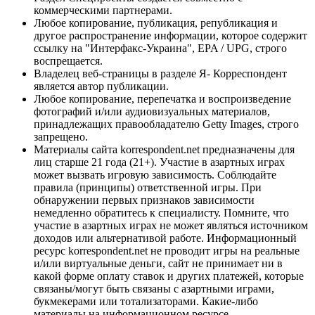
коммерческими партнерами.
Любое копирование, публикация, републикация и
другое распространение информации, которое содержит
ссылку на "Интерфакс-Украина", EPA / UPG, строго
воспрещается.
Владелец веб-страницы в разделе Я- Корреспондент
является автор публикации.
Любое копирование, перепечатка и воспроизведение
фотографий и/или аудиовизуальных материалов,
принадлежащих правообладателю Getty Images, строго
запрещено.
Материалы сайта korrespondent.net предназначены для
лиц старше 21 года (21+). Участие в азартных играх
может вызвать игровую зависимость. Соблюдайте
правила (принципы) ответственной игры. При
обнаружении первых признаков зависимости
немедленно обратитесь к специалисту. Помните, что
участие в азартных играх не может являться источником
доходов или альтернативой работе. Информационный
ресурс korrespondent.net не проводит игры на реальные
и/или виртуальные деньги, сайт не принимает ни в
какой форме оплату ставок и других платежей, которые
связаны/могут быть связаны с азартными играми,
букмекерами или тотализаторами. Какие-либо
материалы на информационном ресурсе