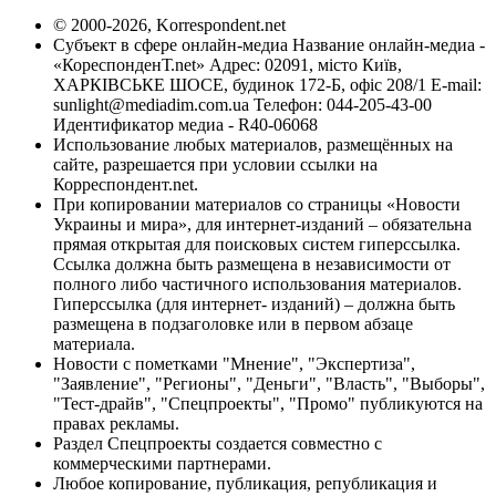
© 2000-2026, Korrespondent.net
Субъект в сфере онлайн-медиа Название онлайн-медиа -
«КореспонденТ.net» Адрес: 02091, місто Київ,
ХАРКІВСЬКЕ ШОСЕ, будинок 172-Б, офіс 208/1 E-mail:
sunlight@mediadim.com.ua
Телефон: 044-205-43-00
Идентификатор медиа - R40-06068
Использование любых материалов, размещённых на
сайте, разрешается при условии ссылки на
Корреспондент.net.
При копировании материалов со страницы «Новости
Украины и мира», для интернет-изданий – обязательна
прямая открытая для поисковых систем гиперссылка.
Ссылка должна быть размещена в независимости от
полного либо частичного использования материалов.
Гиперссылка (для интернет- изданий) – должна быть
размещена в подзаголовке или в первом абзаце
материала.
Новости с пометками "Мнение", "Экспертиза",
"Заявление", "Регионы", "Деньги", "Власть", "Выборы",
"Тест-драйв", "Спецпроекты", "Промо" публикуются на
правах рекламы.
Раздел Спецпроекты создается совместно с
коммерческими партнерами.
Любое копирование, публикация, републикация и