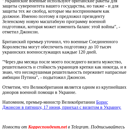
"Украинские военные используют британские ракеты для
защиты суверенитета вашего государства, но также - и для
защиты тех же свобод, которые мы воспринимаем как
должное. Именно поэтому я предложил президенту
Зеленскому новую масштабную программу военной
подготовки, которая может изменить баланс этой войны", -
отметил Джонсон.
Британский премьер уточнил, что военные Соединенного
Королевства могут обеспечить подготовку до 10 тысяч
украинских военнослужащих каждые 120 дней.
"Через два месяца после моего последнего визита мужество,
решительность и стойкость украинцев крепки как никогда, и я
знаю, что несокрушимая решительность переживет напрасные
амбиции Путина", - подытожил Джонсон.
Отметим, что Великобритания является одним из крупнейших
доноров военной помощи в Украине.
Напомним, премьер-министр Великобритании
Борис
Джонсон в пятницу, 17 июня, приехал с визитом в Украину.
Новости от
Корреспондент.net
в Telegram. Подписывайтесь