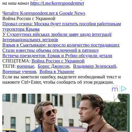
на наш канал
https://t.me/korrespondentnet
Читайте Korrespondent.net в Google News
Война России с Украиной
Провал сезона: Москва будет платить пособия работникам
турсектора Крыма
У Сухопутних військах зробили заяву щодо інтеграції
Інтернаціональних легіонів
Взрыв в Сыктывкаре: возросло количество пострадавших
Стали известны объемы отключений в пятницу
Встреча президентов: Ермак и Рубио обсудили детали
СПЕЦТЕМА:
Война России с Украиной
ТЕГИ:
военные
,
Борис Джонсон
,
Владимир Зеленский
,
Военные учения
,
Война в Украине
Если вы заметили ошибку, выделите необходимый текст и
нажмите Ctrl+Enter, чтобы сообщить об этом редакции.