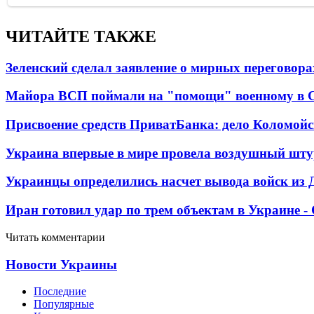
ЧИТАЙТЕ ТАКЖЕ
Зеленский сделал заявление о мирных переговора
Майора ВСП поймали на "помощи" военному в
Присвоение средств ПриватБанка: дело Коломойс
Украина впервые в мире провела воздушный шту
Украинцы определились насчет вывода войск из 
Иран готовил удар по трем объектам в Украине 
Читать комментарии
Новости Украины
Последние
Популярные