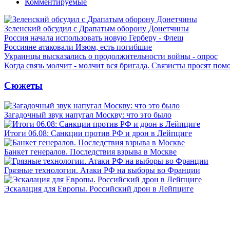
Комментируемые
Зеленский обсудил с Драпатым оборону Донетчины
Россия начала использовать новую Герберу - Флеш
Россияне атаковали Изюм, есть погибшие
Украинцы высказались о продолжительности войны - опрос
Когда связь молчит - молчит вся бригада. Связисты просят по
Сюжеты
Загадочный звук напугал Москву: что это было
Итоги 06.08: Санкции против РФ и дрон в Лейпциге
Банкет генералов. Последствия взрыва в Москве
Грязные технологии. Атаки РФ на выборы во Франции
Эскалация для Европы. Российский дрон в Лейпциге