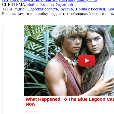
СПЕЦТЕМА:
Война России с Украиной
ТЕГИ:
судно
,
Одесская область
,
буксир
,
Война с Россией
,
Во
Если вы заметили ошибку, выделите необходимый текст и нажми