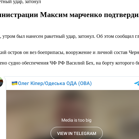
тный удар, затонул
инистрации Максим марченко подтвердил
я, утром был нанесен ракетный удар, затонул. Об этом сообщил
кий остров он вез боеприпасы, вооружение и личной состав Чер
о судно обеспечения ЧФ РФ Василий Бех, на борту которого бы