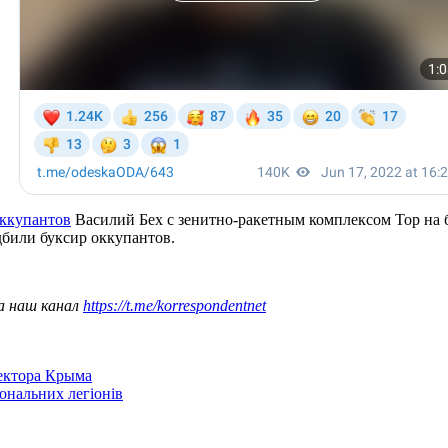
оккупантов
Василий Бех с зенитно-ракетным комплексом Тор на б
дбили буксир оккупантов.
а наш канал
https://t.me/korrespondentnet
сектора Крыма
іональних легіонів