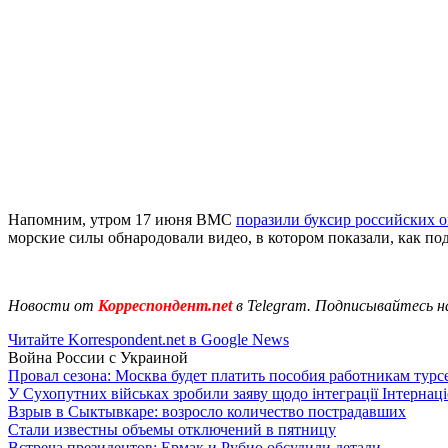
Напомним, утром 17 июня ВМС
поразили буксир российских 
морские силы обнародовали видео, в котором показали, как по
Новости от
Корреспондент.net
в Telegram. Подписывайтесь н
Читайте Korrespondent.net в Google News
Война России с Украиной
Провал сезона: Москва будет платить пособия работникам тур
У Сухопутних військах зробили заяву щодо інтеграції Інтернац
Взрыв в Сыктывкаре: возросло количество пострадавших
Стали известны объемы отключений в пятницу
Встреча президентов: Ермак и Рубио обсудили детали