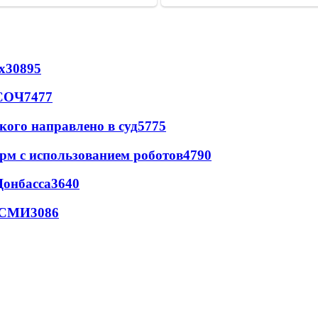
х
30895
 СОЧ
7477
кого направлено в суд
5775
рм с использованием роботов
4790
Донбасса
3640
- СМИ
3086