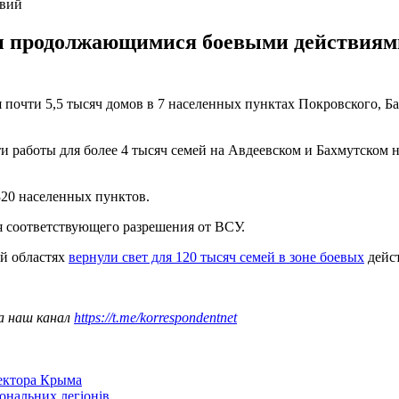
твий
 продолжающимися боевыми действиями. 
почти 5,5 тысяч домов в 7 населенных пунктах Покровского, Б
сти работы для более 4 тысяч семей на Авдеевском и Бахмутско
320 населенных пунктов.
 соответствующего разрешения от ВСУ.
й областях
вернули свет для 120 тысяч семей в зоне боевых
дейс
а наш канал
https://t.me/korrespondentnet
сектора Крыма
іональних легіонів