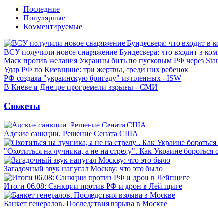
Последние
Популярные
Комментируемые
ВСУ получили новое снаряжение Бундесвера: что входит в ком
Маск против желания Украины бить по пусковым РФ через Star
Удар РФ по Киевщине: три жертвы, среди них ребенок
РФ создала "украинскую бригаду" из пленных - ISW
В Киеве и Днепре прогремели взрывы - СМИ
Сюжеты
Адские санкции. Решение Сената США
"Охотиться на лучника, а не на стрелу". Как Украине бороться 
Загадочный звук напугал Москву: что это было
Итоги 06.08: Санкции против РФ и дрон в Лейпциге
Банкет генералов. Последствия взрыва в Москве