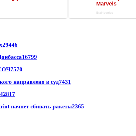
х
29446
Донбасса
16799
 СОЧ
7570
кого направлено в суд
7431
И
2817
triot начнет сбивать ракеты
2365