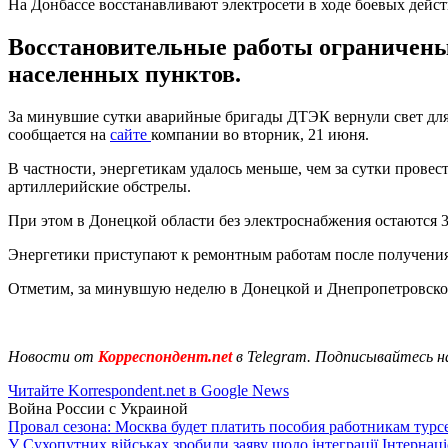
На Донбассе восстанавливают электросети в ходе боевых дейс
Восстановительные работы ограничены
населенных пунктов.
За минувшие сутки аварийные бригады ДТЭК вернули свет для 
сообщается на
сайте
компании во вторник, 21 июня.
В частности, энергетикам удалось меньше, чем за сутки прове
артиллерийские обстрелы.
При этом в Донецкой области без электроснабжения остаются 
Энергетики приступают к ремонтным работам после получения
Отметим, за минувшую неделю в Донецкой и Днепропетровско
Новости от
Корреспондент.net
в Telegram. Подписывайтесь н
Читайте Korrespondent.net в Google News
Война России с Украиной
Провал сезона: Москва будет платить пособия работникам тур
У Сухопутних військах зробили заяву щодо інтеграції Інтернац