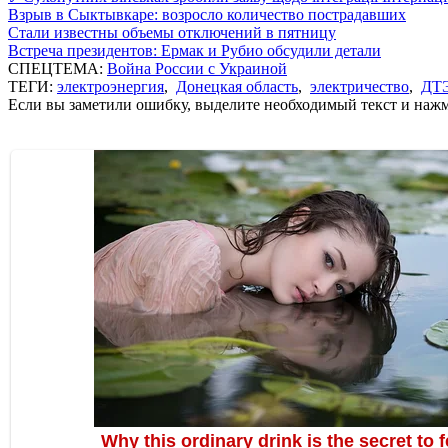
Взрыв в Сыктывкаре: возросло количество пострадавших
Стали известны объемы отключений в пятницу
Встреча президентов: Ермак и Рубио обсудили детали
СПЕЦТЕМА:
Война России с Украиной
ТЕГИ:
электроэнергия
,
Донецкая область
,
электричество
,
ДТ
Если вы заметили ошибку, выделите необходимый текст и нажми