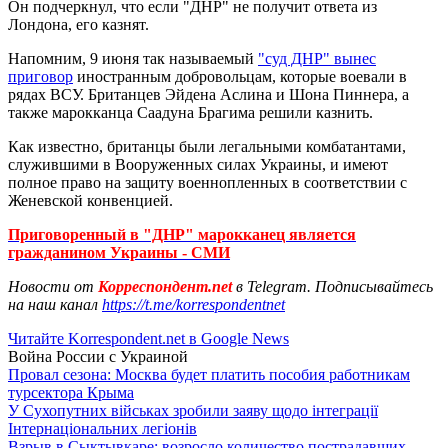
Он подчеркнул, что если "ДНР" не получит ответа из
Лондона, его казнят.
Напомним, 9 июня так называемый
"суд ДНР" вынес
приговор
иностранным добровольцам, которые воевали в
рядах ВСУ. Британцев Эйдена Аслина и Шона Пиннера, а
также марокканца Саадуна Брагима решили казнить.
Как известно, британцы были легальными комбатантами,
служившими в Вооруженных силах Украины, и имеют
полное право на защиту военнопленных в соответствии с
Женевской конвенцией.
Приговоренный в "ДНР" марокканец является
гражданином Украины - СМИ
Новости от
Корреспондент.net
в Telegram. Подписывайтесь
на наш канал
https://t.me/korrespondentnet
Читайте Korrespondent.net в Google News
Война России с Украиной
Провал сезона: Москва будет платить пособия работникам
турсектора Крыма
У Сухопутних військах зробили заяву щодо інтеграції
Інтернаціональних легіонів
Взрыв в Сыктывкаре: возросло количество пострадавших