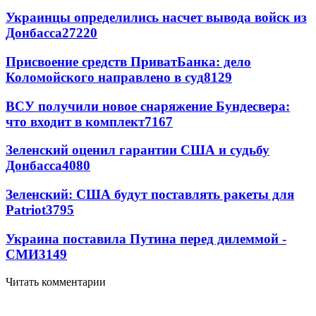
Украинцы определились насчет вывода войск из
Донбасса
27220
Присвоение средств ПриватБанка: дело
Коломойского направлено в суд
8129
ВСУ получили новое снаряжение Бундесвера:
что входит в комплект
7167
Зеленский оценил гарантии США и судьбу
Донбасса
4080
Зеленский: США будут поставлять ракеты для
Patriot
3795
Украина поставила Путина перед дилеммой -
СМИ
3149
Читать комментарии