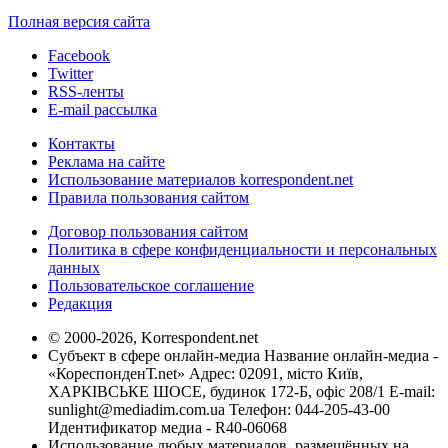
Полная версия сайта
Facebook
Twitter
RSS-ленты
E-mail рассылка
Контакты
Реклама на сайте
Использование материалов korrespondent.net
Правила пользования сайтом
Договор пользования сайтом
Политика в сфере конфиденциальности и персональных
данных
Пользовательское соглашение
Редакция
© 2000-2026, Korrespondent.net
Субъект в сфере онлайн-медиа Название онлайн-медиа -
«КореспонденТ.net» Адрес: 02091, місто Київ,
ХАРКІВСЬКЕ ШОСЕ, будинок 172-Б, офіс 208/1 E-mail:
sunlight@mediadim.com.ua
Телефон: 044-205-43-00
Идентификатор медиа - R40-06068
Использование любых материалов, размещённых на