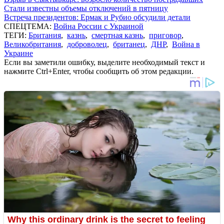
Стали известны объемы отключений в пятницу
Встреча президентов: Ермак и Рубио обсудили детали
СПЕЦТЕМА:
Война России с Украиной
ТЕГИ:
Британия
,
казнь
,
смертная казнь
,
приговор
,
Великобритания
,
доброволец
,
британец
,
ДНР
,
Война в
Украине
Если вы заметили ошибку, выделите необходимый текст и
нажмите Ctrl+Enter, чтобы сообщить об этом редакции.