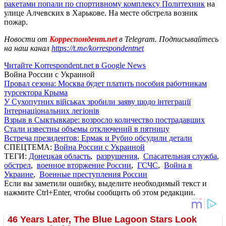
ракетами попали по спортивному комплексу Политехник
на
улице Алчевских в Харькове. На месте обстрела возник
пожар.
Новости от
Корреспондент.net
в Telegram. Подписывайтесь
на наш канал
https://t.me/korrespondentnet
Читайте Korrespondent.net в Google News
Война России с Украиной
Провал сезона: Москва будет платить пособия работникам
турсектора Крыма
У Сухопутних військах зробили заяву щодо інтеграції
Інтернаціональних легіонів
Взрыв в Сыктывкаре: возросло количество пострадавших
Стали известны объемы отключений в пятницу
Встреча президентов: Ермак и Рубио обсудили детали
СПЕЦТЕМА:
Война России с Украиной
ТЕГИ:
Донецкая область
,
разрушения
,
Спасательная служба
,
обстрел
,
военное вторжение России
,
ГСЧС
,
Война в
Украине
,
Военные преступления России
Если вы заметили ошибку, выделите необходимый текст и
нажмите Ctrl+Enter, чтобы сообщить об этом редакции.