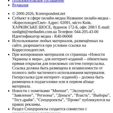
Пользовательское соглашение
Редакция
© 2000-2026, Korrespondent.net
Субъект в сфере онлайн-медиа Название онлайн-медиа -
«КореспонденТ.net» Адрес: 02091, місто Київ,
ХАРКІВСЬКЕ ШОСЕ, будинок 172-Б, офіс 208/1 E-mail:
sunlight@mediadim.com.ua
Телефон: 044-205-43-00
Идентификатор медиа - R40-06068
Использование любых материалов, размещённых на
сайте, разрешается при условии ссылки на
Корреспондент.net.
При копировании материалов со страницы «Новости
Украины и мира», для интернет-изданий – обязательна
прямая открытая для поисковых систем гиперссылка.
Ссылка должна быть размещена в независимости от
полного либо частичного использования материалов.
Гиперссылка (для интернет- изданий) – должна быть
размещена в подзаголовке или в первом абзаце
материала.
Новости с пометками "Мнение", "Экспертиза",
"Заявление", "Регионы", "Деньги", "Власть", "Выборы",
"Тест-драйв", "Спецпроекты", "Промо" публикуются на
правах рекламы.
Раздел Спецпроекты создается совместно с