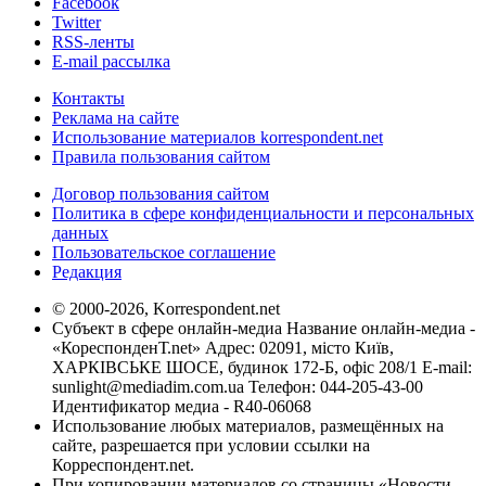
Facebook
Twitter
RSS-ленты
E-mail рассылка
Контакты
Реклама на сайте
Использование материалов korrespondent.net
Правила пользования сайтом
Договор пользования сайтом
Политика в сфере конфиденциальности и персональных
данных
Пользовательское соглашение
Редакция
© 2000-2026, Korrespondent.net
Субъект в сфере онлайн-медиа Название онлайн-медиа -
«КореспонденТ.net» Адрес: 02091, місто Київ,
ХАРКІВСЬКЕ ШОСЕ, будинок 172-Б, офіс 208/1 E-mail:
sunlight@mediadim.com.ua
Телефон: 044-205-43-00
Идентификатор медиа - R40-06068
Использование любых материалов, размещённых на
сайте, разрешается при условии ссылки на
Корреспондент.net.
При копировании материалов со страницы «Новости