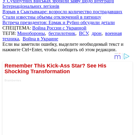
У Сухопутних військах зробили заяву щодо інтеграції
Інтернаціональних легіонів
Взрыв в Сыктывкаре: возросло количество пострадавших
Стали известны объемы отключений в пятницу
Встреча президентов: Ермак и Рубио обсудили детали
СПЕЦТЕМА:
Война России с Украиной
ТЕГИ:
Минобороны
,
беспилотник
,
ВСУ
,
дрон
,
военная
техника
,
Война в Украине
Если вы заметили ошибку, выделите необходимый текст и
нажмите Ctrl+Enter, чтобы сообщить об этом редакции.