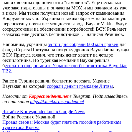
наших военных до полусотни "самолетов". Еще несколько
уже законтарктованы и оплачены МОУ, и мы ожидаем их уже
в июле. Мы также получили новый запрос от командования
Вооруженных Сил Украины и таким образом на ближайшую
перспективу почти все мощности завода Baykar Makina будут
сосредоточены на обеспечении потребностей ВСУ. Речь идет
о заказах еще десятков беспилотников", - написал Резников.
Напомним, украинцы
за три дня собрали 600 млн гривен
для
фонда Сергея Притулы на покупку дронов Bayraktar на нужды
ВСУ. Притула заявил, что этих денег хватит на четыре
беспилотника. Но турецкая компания Baykar решила
б
есплатно предоставить Украине три беспилотника Bayraktar
ТВ2.
Ранее в Турции решили бесплатно передать Украине
Bayraktar, на который
собрали деньги граждане Литвы
.
Новости от
Корреспондент.net
в Telegram. Подписывайтесь
на наш канал
https://t.me/korrespondentnet
Читайте Korrespondent.net в Google News
Война России с Украиной
Провал сезона: Москва будет платить пособия работникам
турсектора Крыма