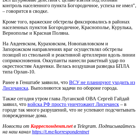
контроль населенного пункта Богородичное, успеха не имел",
– говорится в сводке.
Кроме того, вражеские обстрелы фиксировались в районах
населенных пунктов Богородичное, Краснополье, Курулька,
Вернополье и Красная Поляна.
На Авдеевском, Кураховском, Новопавловском и
Запорожском направлениях враг осуществлял обстрелы
позиций из ствольной и реактивной артиллерии вдоль линии
соприкосновения. Оккупанты нанесли ракетный удар по
окрестностям Авдеевки. Велась воздушная разведка БПЛА
типа Орлан-10.
Ранее в Генштабе заявили, что
ВСУ не планируют уходить из
Лисичанска
. Выполняются задачи по обороне города.
Также сегодня утром глава Луганской ОВА Сергей Гайдай
заявил, что
войска РФ просто уничтожают Лисичанск
– в
городе так много разрушений, что не успевают подсчитывать
поврежденные дома.
Новости от
Корреспондент.net
в Telegram. Подписывайтесь
на наш канал
https://t.me/korrespondentnet