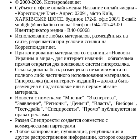
© 2000-2026, Korrespondent.net
Субъект в сфере онлайн-медиа Название онлайн-медиа -
«КореспонденТ.net» Адрес: 02091, місто Київ,
ХАРКІВСЬКЕ ШОСЕ, будинок 172-Б, офіс 208/1 E-mail:
sunlight@mediadim.com.ua
Телефон: 044-205-43-00
Идентификатор медиа - R40-06068
Использование любых материалов, размещённых на
сайте, разрешается при условии ссылки на
Корреспондент.net.
При копировании материалов со страницы «Новости
Украины и мира», для интернет-изданий – обязательна
прямая открытая для поисковых систем гиперссылка.
Ссылка должна быть размещена в независимости от
полного либо частичного использования материалов.
Гиперссылка (для интернет- изданий) – должна быть
размещена в подзаголовке или в первом абзаце
материала.
Новости с пометками "Мнение", "Экспертиза",
"Заявление", "Регионы", "Деньги", "Власть", "Выборы",
"Тест-драйв", "Спецпроекты", "Промо" публикуются на
правах рекламы.
Раздел Спецпроекты создается совместно с
коммерческими партнерами.
Любое копирование, публикация, републикация и
другое распространение информации, которое содержит