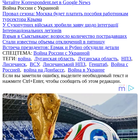
Читайте Korrespondent.net в Google News
Война России с Украиной
Провал сезона: Москва будет платить пособия работникам
турсектора Крыма
У Сухопутних військах зробили заяву щодо інтеграції
Інтернаціональних легіонів
Взрыв в Сыктывкаре: возросло количество пострадавших
Стали известны объемы отключений в пятницу
Встреча президентов: Ермак и Рубио обсудили детали
СПЕЦТЕМА:
Война России с Украиной
ТЕГИ:
война
,
Луганская область
,
Луганська область
,
НПЗ
,
Лисичанск
,
ВСУ
,
Лисичанський НПЗ
,
Генштаб
,
Война с
Россией
,
война на Донбассе
,
Война в Украине
Если вы заметили ошибку, выделите необходимый текст и
нажмите Ctrl+Enter, чтобы сообщить об этом редакции.