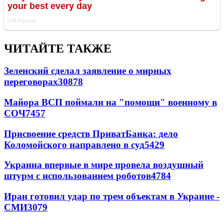
ЧИТАЙТЕ ТАКЖЕ
Зеленский сделал заявление о мирных
переговорах
30878
Майора ВСП поймали на "помощи" военному в
СОЧ
7457
Присвоение средств ПриватБанка: дело
Коломойского направлено в суд
5429
Украина впервые в мире провела воздушный
штурм с использованием роботов
4784
Иран готовил удар по трем объектам в Украине -
СМИ
3079