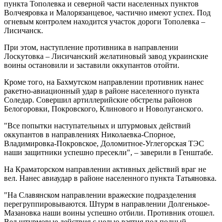
пункта Тополевка и северной части населенных пунктов
Волчеяровка и Малорязанцевое, частично имеют успех. Под
огневым контролем находится участок дороги Тополевка –
Лисичанск.
При этом, наступление противника в направлении
Лоскутовка – Лисичанский желатиновый завод украинские
воины остановили и заставили оккупантов отойти.
Кроме того, на Бахмутском направлении противник нанес
ракетно-авиационный удар в районе населенного пункта
Соледар. Совершил артиллерийские обстрелы районов
Белогоровки, Покровского, Клинового и Новолуганского.
"Все попытки наступательных и штурмовых действий
оккупантов в направлениях Николаевка-Спорное,
Владимировка-Покровское, Доломитное-Углегорская ТЭС
наши защитники успешно пресекли", – заверили в Генштабе.
На Краматорском направлении активных действий враг не
вел. Нанес авиаудар в районе населенного пункта Татьяновка.
"На Славянском направлении вражеские подразделения
перегруппировываются. Штурм в направлении Долгенькое-
Мазановка наши воины успешно отбили. Противник отошел.
Вел штурмовые действия с целью взятия под полный