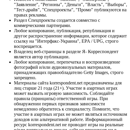
"Заявление", "Регионы", "Деньги", "Власть", "Выборы",
"Тест-драйв", "Спецпроекты", "Промо" публикуются на
правах рекламы.
Раздел Спецпроекты создается совместно с
коммерческими партнерами.
Любое копирование, публикация, републикация и
другое распространение информации, которое содержит
ссылку на "Интерфакс-Украина", EPA / UPG, строго
воспрещается.
Владелец веб-страницы в разделе Я- Корреспондент
является автор публикации.
Любое копирование, перепечатка и воспроизведение
фотографий и/или аудиовизуальных материалов,
принадлежащих правообладателю Getty Images, строго
запрещено.
Материалы сайта korrespondent.net предназначены для
лиц старше 21 года (21+). Участие в азартных играх
может вызвать игровую зависимость. Соблюдайте
правила (принципы) ответственной игры. При
обнаружении первых признаков зависимости
немедленно обратитесь к специалисту. Помните, что
участие в азартных играх не может являться источником
доходов или альтернативой работе. Информационный
ресурс korrespondent.net не проводит игры на реальные
и/или виртуальные деньги, сайт не принимает ни в