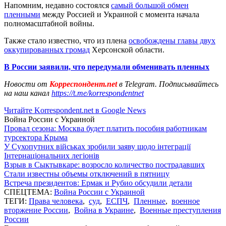
Напомним, недавно состоялся
самый большой обмен
пленными
между Россией и Украиной с момента начала
полномасштабной войны.
Также стало известно, что из плена
освобождены главы двух
оккупированных громад
Херсонской области.
В России заявили, что передумали обменивать пленных
Новости от
Корреспондент.net
в Telegram. Подписывайтесь
на наш канал
https://t.me/korrespondentnet
Читайте Korrespondent.net в Google News
Война России с Украиной
Провал сезона: Москва будет платить пособия работникам
турсектора Крыма
У Сухопутних військах зробили заяву щодо інтеграції
Інтернаціональних легіонів
Взрыв в Сыктывкаре: возросло количество пострадавших
Стали известны объемы отключений в пятницу
Встреча президентов: Ермак и Рубио обсудили детали
СПЕЦТЕМА:
Война России с Украиной
ТЕГИ:
Права человека
,
суд
,
ЕСПЧ
,
Пленные
,
военное
вторжение России
,
Война в Украине
,
Военные преступления
России