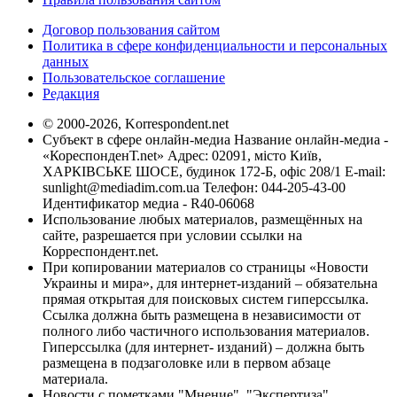
Договор пользования сайтом
Политика в сфере конфиденциальности и персональных
данных
Пользовательское соглашение
Редакция
© 2000-2026, Korrespondent.net
Субъект в сфере онлайн-медиа Название онлайн-медиа -
«КореспонденТ.net» Адрес: 02091, місто Київ,
ХАРКІВСЬКЕ ШОСЕ, будинок 172-Б, офіс 208/1 E-mail:
sunlight@mediadim.com.ua
Телефон: 044-205-43-00
Идентификатор медиа - R40-06068
Использование любых материалов, размещённых на
сайте, разрешается при условии ссылки на
Корреспондент.net.
При копировании материалов со страницы «Новости
Украины и мира», для интернет-изданий – обязательна
прямая открытая для поисковых систем гиперссылка.
Ссылка должна быть размещена в независимости от
полного либо частичного использования материалов.
Гиперссылка (для интернет- изданий) – должна быть
размещена в подзаголовке или в первом абзаце
материала.
Новости с пометками "Мнение", "Экспертиза",