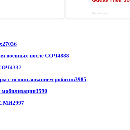
х
27036
ия военных после СОЧ
4888
 СОЧ
4337
рм с использованием роботов
3985
т мобилизации
3590
- СМИ
2997