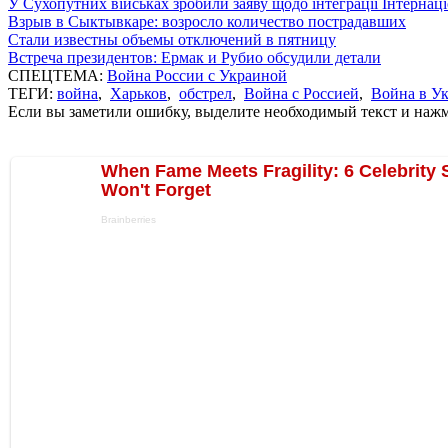
У Сухопутних військах зробили заяву щодо інтеграції Інтернац
Взрыв в Сыктывкаре: возросло количество пострадавших
Стали известны объемы отключений в пятницу
Встреча президентов: Ермак и Рубио обсудили детали
СПЕЦТЕМА:
Война России с Украиной
ТЕГИ:
война
,
Харьков
,
обстрел
,
Война с Россией
,
Война в У
Если вы заметили ошибку, выделите необходимый текст и нажми