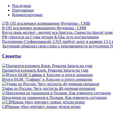
Последние
Популярные
Комментируемые
В ОП исключают возвращение Федорова - СМИ
Когда связь молчит - молчит вся бригада. Связисты просят по
РФ сбросила на Сумы четыре КАБа: есть пострадавшие
Подозрение Стефанишиной: САП требует залог в размере 13,3 
Залужный объяснил свои слова о невозможности вступления 
Сюжеты
Пытаются взломать Киев. Реакция Запада на удар
Итоги 04.08: "Сафари" в Херсоне и итоги операции
Удары по России. Чего достигла 40-дневная операция
Нападения на украинцев в Польше. Как изменить ситуацию
СВЧшник убил девушку: новые детали резни