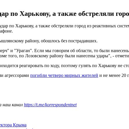
ар по Харькову, а также обстреляли горо
удар по Харькову, а также обстреляли город из реактивных сист
афоне.
мышлянскому району, обошлось без пострадавших.
ерч" и "Ураган". Если мы говорим об области, то были нанесен
оме того, по Лозовскому району были нанесены удары", - отмети
ходится реагировать по ходу, поэтому гулять по Харькову не ст
ми агрессорами
погибли четверо мирных жителей
и не менее 20 
а наш канал
https://t.me/korrespondentnet
сектора Крыма