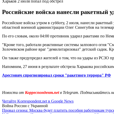
Харьков 2 июля попал под обстрел
Российские войска нанесли ракетный уд
Российские войска утром в субботу, 2 июля, нанесли ракетный 
областной военной администрации Олег Синегубов на телемар
По его словам, около 04:00 противник ударил ракетами по Не
"Кроме того, работали реактивные системы залпового огня "См
Золочевском районе враг "демилитаризовал" детский садик. Кр
Он также предупредил жителей о том, что на удары из РСЗО при
Напомним, 27 июня в результате обстрела Харькова российски
Арестович спрогнозировал сроки "ракетного террора" РФ
Новости от
Корреспондент.net
в Telegram. Подписывайтесь н
Читайте Korrespondent.net в Google News
Война России с Украиной
Провал сезона: Москва будет платить пособия работникам тур