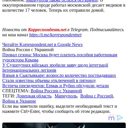
оккупированном городе работал московский десант медиков в
количестве 17 человек. Теперь их отправили домой.
Новости от
Корреспондент.net
в Telegram. Подписывайтесь
на наш канал
https://t.me/korrespondentnet
Читайте Korrespondent.net в Google News
Война России с Украиной
Провал сезона: Москва будет платить пособия работникам
турсектора Крыма
У Сухопутних військах зробили заяву щодо інтеграції
Інтернаціональних легіонів
Взрыв в Сыктывкаре: возросло количество пострадавших
Стали известны объемы отключений в пятницу
Встреча президентов: Ермак и Рубио обсудили детали
СПЕЦТЕМА:
Война России с Украиной
ТЕГИ:
Донецкая область
,
Мариуполь
,
Война с Россией
,
Война в Украине
Если вы заметили ошибку, выделите необходимый текст и
нажмите Ctrl+Enter, чтобы сообщить об этом редакции.