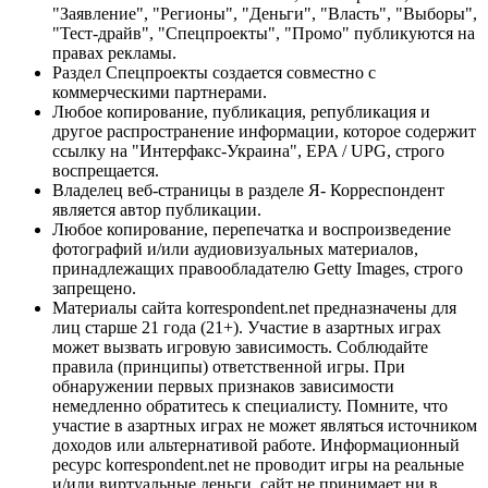
"Заявление", "Регионы", "Деньги", "Власть", "Выборы",
"Тест-драйв", "Спецпроекты", "Промо" публикуются на
правах рекламы.
Раздел Спецпроекты создается совместно с
коммерческими партнерами.
Любое копирование, публикация, републикация и
другое распространение информации, которое содержит
ссылку на "Интерфакс-Украина", EPA / UPG, строго
воспрещается.
Владелец веб-страницы в разделе Я- Корреспондент
является автор публикации.
Любое копирование, перепечатка и воспроизведение
фотографий и/или аудиовизуальных материалов,
принадлежащих правообладателю Getty Images, строго
запрещено.
Материалы сайта korrespondent.net предназначены для
лиц старше 21 года (21+). Участие в азартных играх
может вызвать игровую зависимость. Соблюдайте
правила (принципы) ответственной игры. При
обнаружении первых признаков зависимости
немедленно обратитесь к специалисту. Помните, что
участие в азартных играх не может являться источником
доходов или альтернативой работе. Информационный
ресурс korrespondent.net не проводит игры на реальные
и/или виртуальные деньги, сайт не принимает ни в