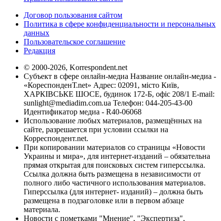
Договор пользования сайтом
Политика в сфере конфиденциальности и персональных
данных
Пользовательское соглашение
Редакция
© 2000-2026, Korrespondent.net
Субъект в сфере онлайн-медиа Название онлайн-медиа -
«КореспонденТ.net» Адрес: 02091, місто Київ,
ХАРКІВСЬКЕ ШОСЕ, будинок 172-Б, офіс 208/1 E-mail:
sunlight@mediadim.com.ua
Телефон: 044-205-43-00
Идентификатор медиа - R40-06068
Использование любых материалов, размещённых на
сайте, разрешается при условии ссылки на
Корреспондент.net.
При копировании материалов со страницы «Новости
Украины и мира», для интернет-изданий – обязательна
прямая открытая для поисковых систем гиперссылка.
Ссылка должна быть размещена в независимости от
полного либо частичного использования материалов.
Гиперссылка (для интернет- изданий) – должна быть
размещена в подзаголовке или в первом абзаце
материала.
Новости с пометками "Мнение", "Экспертиза",