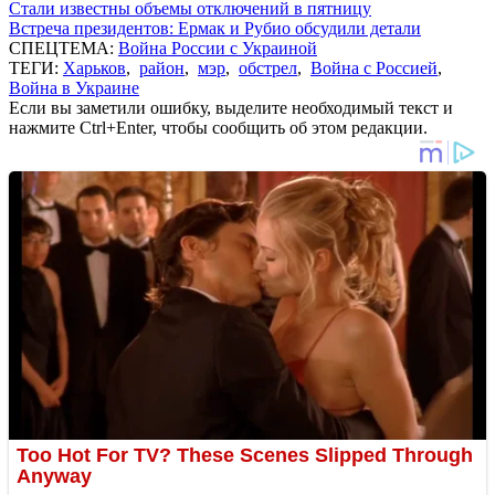
Стали известны объемы отключений в пятницу
Встреча президентов: Ермак и Рубио обсудили детали
СПЕЦТЕМА:
Война России с Украиной
ТЕГИ:
Харьков
,
район
,
мэр
,
обстрел
,
Война с Россией
,
Война в Украине
Если вы заметили ошибку, выделите необходимый текст и
нажмите Ctrl+Enter, чтобы сообщить об этом редакции.