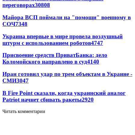
переговорах
30808
Майора ВСП поймали на "помощи" военному в
СОЧ
7348
Украина впервые в мире провела воздушный
штурм с использованием роботов
4747
Присвоение средств ПриватБанка: дело
Коломойского направлено в суд
4140
Иран готовил удар по трем объектам в Украине -
СМИ
3047
В Fire Point сказали, когда украинский аналог
Patriot начнет сбивать ракеты
2920
Читать комментарии