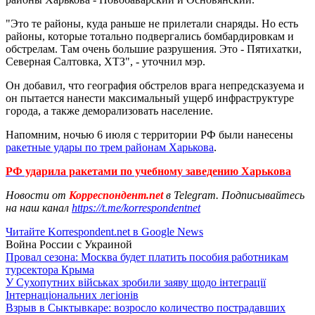
"Это те районы, куда раньше не прилетали снаряды. Но есть
районы, которые тотально подвергались бомбардировкам и
обстрелам. Там очень большие разрушения. Это - Пятихатки,
Северная Салтовка, ХТЗ", - уточнил мэр.
Он добавил, что география обстрелов врага непредсказуема и
он пытается нанести максимальный ущерб инфраструктуре
города, а также деморализовать население.
Напомним, ночью 6 июля с территории РФ были нанесены
ракетные удары по трем районам Харькова
.
РФ ударила ракетами по учебному заведению Харькова
Новости от
Корреспондент.net
в Telegram. Подписывайтесь
на наш канал
https://t.me/korrespondentnet
Читайте Korrespondent.net в Google News
Война России с Украиной
Провал сезона: Москва будет платить пособия работникам
турсектора Крыма
У Сухопутних військах зробили заяву щодо інтеграції
Інтернаціональних легіонів
Взрыв в Сыктывкаре: возросло количество пострадавших