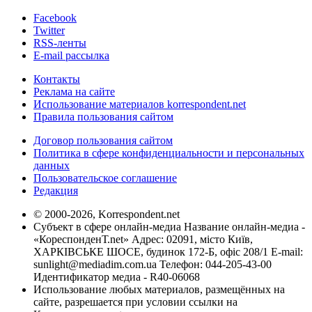
Facebook
Twitter
RSS-ленты
E-mail рассылка
Контакты
Реклама на сайте
Использование материалов korrespondent.net
Правила пользования сайтом
Договор пользования сайтом
Политика в сфере конфиденциальности и персональных
данных
Пользовательское соглашение
Редакция
© 2000-2026, Korrespondent.net
Субъект в сфере онлайн-медиа Название онлайн-медиа -
«КореспонденТ.net» Адрес: 02091, місто Київ,
ХАРКІВСЬКЕ ШОСЕ, будинок 172-Б, офіс 208/1 E-mail:
sunlight@mediadim.com.ua
Телефон: 044-205-43-00
Идентификатор медиа - R40-06068
Использование любых материалов, размещённых на
сайте, разрешается при условии ссылки на