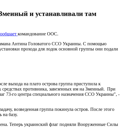
 Змеиный и устанавливали там
сообщает
командование ООС.
атамана Антина Головатого ССО Украины. С помощью
установки прохода для лодок основной группы они подали
ле выхода на плато острова группа приступила к
х средствах противника, завезенных им на Змеиный. При
лаг 73-го центра специального назначения ССО Украины", -
адачу, возведенная группа покинула остров. После этого
 на базу.
ршена. Теперь украинский флаг подняли Вооруженные Силы