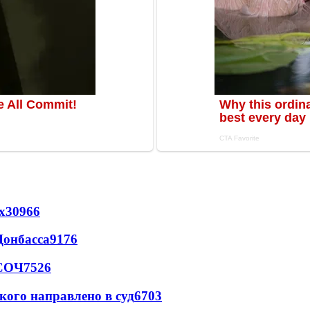
х
30966
Донбасса
9176
 СОЧ
7526
кого направлено в суд
6703