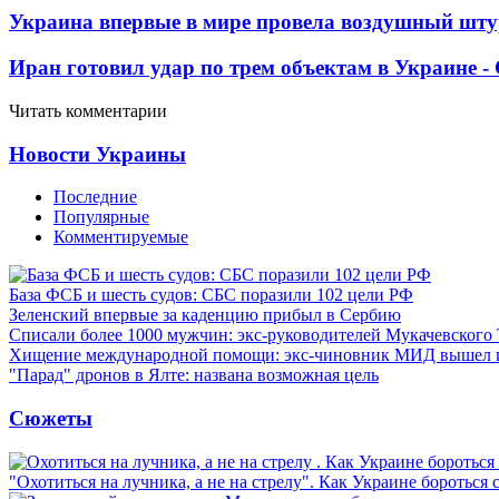
Украина впервые в мире провела воздушный шту
Иран готовил удар по трем объектам в Украине 
Читать комментарии
Новости Украины
Последние
Популярные
Комментируемые
База ФСБ и шесть судов: СБС поразили 102 цели РФ
Зеленский впервые за каденцию прибыл в Сербию
Списали более 1000 мужчин: экс-руководителей Мукачевского
Хищение международной помощи: экс-чиновник МИД вышел
"Парад" дронов в Ялте: названа возможная цель
Сюжеты
"Охотиться на лучника, а не на стрелу". Как Украине бороться 