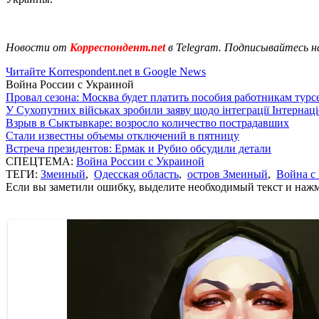
Новости от
Корреспондент.net
в Telegram. Подписывайтесь н
Читайте Korrespondent.net в Google News
Война России с Украиной
Провал сезона: Москва будет платить пособия работникам тур
У Сухопутних військах зробили заяву щодо інтеграції Інтернац
Взрыв в Сыктывкаре: возросло количество пострадавших
Стали известны объемы отключений в пятницу
Встреча президентов: Ермак и Рубио обсудили детали
СПЕЦТЕМА:
Война России с Украиной
ТЕГИ:
Змеиный
,
Одесская область
,
остров Змеиный
,
Война с
Если вы заметили ошибку, выделите необходимый текст и нажми