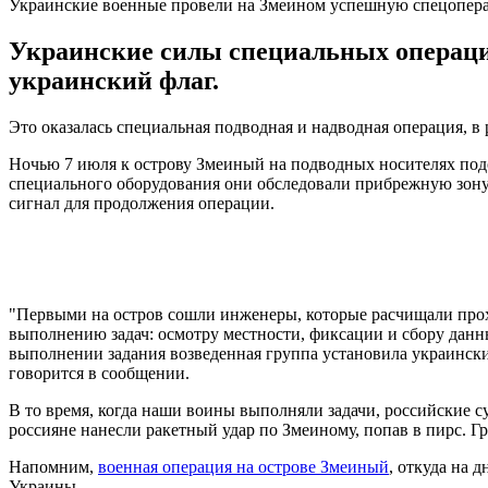
Украинские военные провели на Змеином успешную спецопер
Украинские силы специальных операций
украинский флаг.
Это оказалась специальная подводная и надводная операция, в 
Ночью 7 июля к острову Змеиный на подводных носителях по
специального оборудования они обследовали прибрежную зону
сигнал для продолжения операции.
"Первыми на остров сошли инженеры, которые расчищали прохо
выполнению задач: осмотру местности, фиксации и сбору данн
выполнении задания возведенная группа установила украински
говорится в сообщении.
В то время, когда наши воины выполняли задачи, российские с
россияне нанесли ракетный удар по Змеиному, попав в пирс. Г
Напомним,
военная операция на острове Змеиный
, откуда на 
Украины.