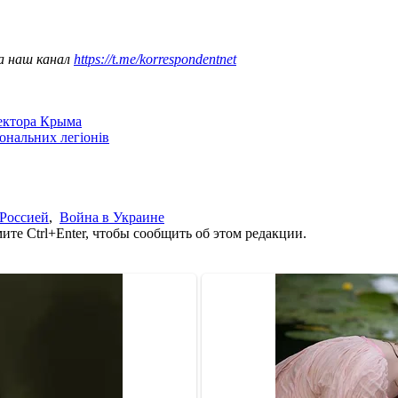
а наш канал
https://t.me/korrespondentnet
сектора Крыма
іональних легіонів
 Россией
,
Война в Украине
те Ctrl+Enter, чтобы сообщить об этом редакции.