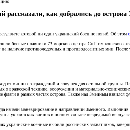
ацию
 рассказали, как добрались до острова
результате которой ни один украинский боец ​​не погиб. Об этом
дошли боевые плавники 73 морского центра СпП им кошевого 
 на наличие противолодочных и противодесантных мин. После 
д от минных заграждений и ловушек для остальной группы. Пос
ых о вражеской технике, вооружении и материально-технически
е флаги в разных частях острова. Также над Змеиным взвился ф
уда начали маневрирование в направлении Змеиного. Выполнив з
руппа украинских воинов в полном составе невредимой вернулась
днях украинские военные выбили российских захватчиков, заве