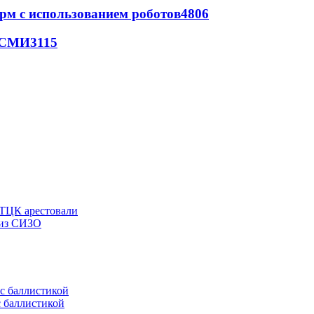
рм с использованием роботов
4806
- СМИ
3115
 ТЦК арестовали
 из СИЗО
с баллистикой