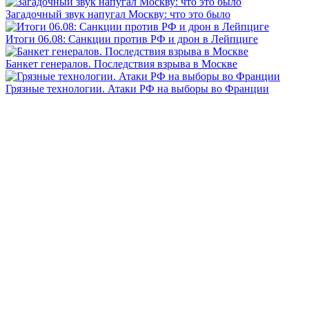
Загадочный звук напугал Москву: что это было
Итоги 06.08: Санкции против РФ и дрон в Лейпциге
Банкет генералов. Последствия взрыва в Москве
Грязные технологии. Атаки РФ на выборы во Франции