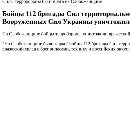
Силы терробороны бьют врага на Слобожанщине
Бойцы 112 бригады Сил территориально
Вооруженных Сил Украины уничтожили 
На Слобожанщине бойцы терробороны уничтожили вражеский с
"На Слобожанщине было жарко! Бойцы 112 бригады Сил терри
вражеский склад с боеприпасами, технику и российских оккуп