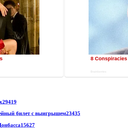
х
29419
рейный билет с выигрышем
23435
Донбасса
15627