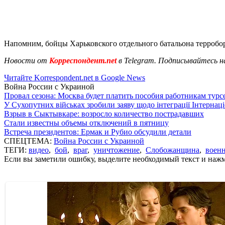
Напомним, бойцы Харьковского отдельного батальона терроб
Новости от
Корреспондент.net
в Telegram. Подписывайтесь н
Читайте Korrespondent.net в Google News
Война России с Украиной
Провал сезона: Москва будет платить пособия работникам тур
У Сухопутних військах зробили заяву щодо інтеграції Інтернац
Взрыв в Сыктывкаре: возросло количество пострадавших
Стали известны объемы отключений в пятницу
Встреча президентов: Ермак и Рубио обсудили детали
СПЕЦТЕМА:
Война России с Украиной
ТЕГИ:
видео
,
бой
,
враг
,
уничтожение
,
Слобожанщина
,
военн
Если вы заметили ошибку, выделите необходимый текст и нажми