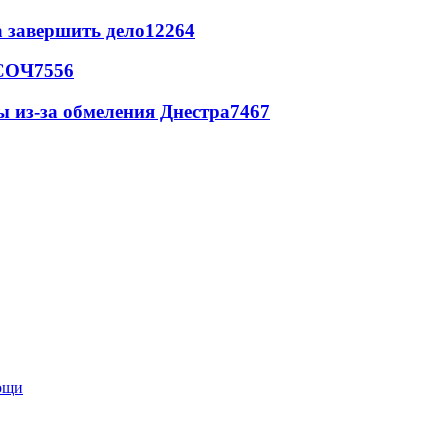
а завершить дело
12264
 СОЧ
7556
ы из-за обмеления Днестра
7467
мощи