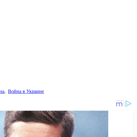
на
,
Война в Украине