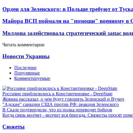
Орден для Зеленского: в Польше требуют от Туск
Майора ВСП поймали на "помощи" военному в
Молдова задействовала стратегический запас вод
Читать комментарии
Новости Украины
Последние
Популярные
Комментируемые
Россияне приблизились к Константиновке - DeepState
Жовква рассказал, о чем будут говорить Зеленский и Вучич
"Адские" санкции США против РФ: реакция Зеленского
В Скале подтвердили, что из полка переводят бойцов
Когда связь молчит - молчит вся бригада. Связисты просят по
Сюжеты