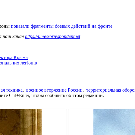
ороны
показали фрагменты боевых действий на фронте.
а наш канал
https://t.me/korrespondentnet
сектора Крыма
іональних легіонів
ая техника
,
военное вторжение России
,
территориальная оборо
те Ctrl+Enter, чтобы сообщить об этом редакции.