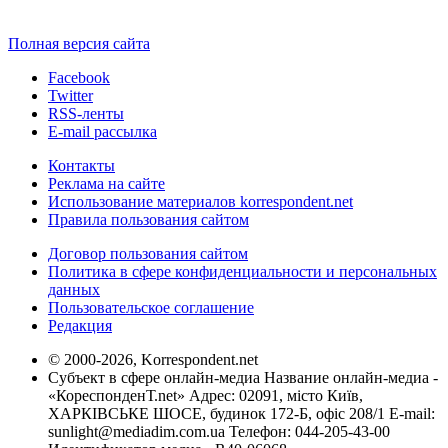
Полная версия сайта
Facebook
Twitter
RSS-ленты
E-mail рассылка
Контакты
Реклама на сайте
Использование материалов korrespondent.net
Правила пользования сайтом
Договор пользования сайтом
Политика в сфере конфиденциальности и персональных
данных
Пользовательское соглашение
Редакция
© 2000-2026, Korrespondent.net
Субъект в сфере онлайн-медиа Название онлайн-медиа -
«КореспонденТ.net» Адрес: 02091, місто Київ,
ХАРКІВСЬКЕ ШОСЕ, будинок 172-Б, офіс 208/1 E-mail:
sunlight@mediadim.com.ua
Телефон: 044-205-43-00