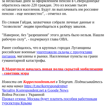
за несколько дней за оформлением пенсий в Северодонецке
обратилось около 220 граждан. Это из восьми тысяч
оставшегося населения. Будут ли выплачивать им россияне
пенсии - еще неизвестно", - отметил он.
По словам Гайдая, захватчики собрали личные данные и
"позволили" людям приобщаться к разбору завалов.
"Наверное, без "разрешения" этого делать было нельзя. Нашли
рабочую силу", - подчеркнул глава ОВА.
Ранее сообщалось, что в крупных городах Луганщины
российские военные
уничтожили склады с продуктами
питания
, магазины и рынки. Населенные пункты на грани
гуманитарной катастрофы.
В Мариуполе началась новая волна скрытой мобилизации
- советник мэра
Новости от
Корреспондент.net
в Telegram. Подписывайтесь
на наш канал
https://t.me/korrespondentnet
Читайте Korrespondent.net в Google News
Война России с Украиной
Провал сезона: Москва будет платить пособия работникам
турсектора Крыма