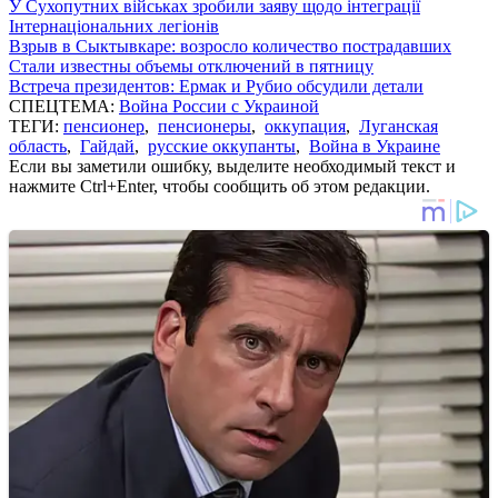
У Сухопутних військах зробили заяву щодо інтеграції
Інтернаціональних легіонів
Взрыв в Сыктывкаре: возросло количество пострадавших
Стали известны объемы отключений в пятницу
Встреча президентов: Ермак и Рубио обсудили детали
СПЕЦТЕМА:
Война России с Украиной
ТЕГИ:
пенсионер
,
пенсионеры
,
оккупация
,
Луганская
область
,
Гайдай
,
русские оккупанты
,
Война в Украине
Если вы заметили ошибку, выделите необходимый текст и
нажмите Ctrl+Enter, чтобы сообщить об этом редакции.