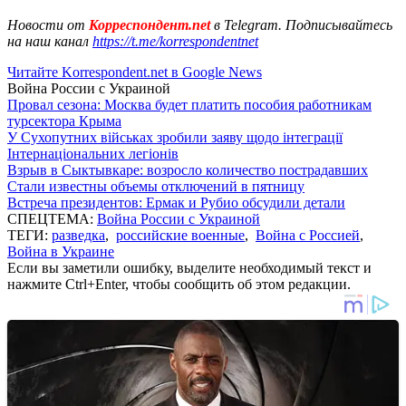
Новости от
Корреспондент.net
в Telegram. Подписывайтесь
на наш канал
https://t.me/korrespondentnet
Читайте Korrespondent.net в Google News
Война России с Украиной
Провал сезона: Москва будет платить пособия работникам
турсектора Крыма
У Сухопутних військах зробили заяву щодо інтеграції
Інтернаціональних легіонів
Взрыв в Сыктывкаре: возросло количество пострадавших
Стали известны объемы отключений в пятницу
Встреча президентов: Ермак и Рубио обсудили детали
СПЕЦТЕМА:
Война России с Украиной
ТЕГИ:
разведка
,
российские военные
,
Война с Россией
,
Война в Украине
Если вы заметили ошибку, выделите необходимый текст и
нажмите Ctrl+Enter, чтобы сообщить об этом редакции.