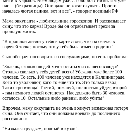
зайти в Харьков. Всем людям уже… Говорил с ними. Им уже
нас… (без разницы). Они даже не хотят слушать. Просто
началась лютая паника, вот и все", - говорит военный РФ.
Мама оккупанта - любительница гороскопов. И рассказывает
сыну, что это карма! Вроде бы он отрабатывает грехи за
прошлую жизнь:
"В прошлой жизни у тебя в карте стоит, что ты сейчас в
горячей точке, потому что у тебя была измена родины".
Сын обещает поговорить со сослуживцами, но есть проблема:
"Знаешь, сколько людей хочет остаться из нашего взвода?
Столько сколько у тебя детей всего! Убежали уже более 100
человек. То есть, 100 человек уже находятся в Калининграде.
Кого-то увольняют, кого-то еще что-то. Это только взвод.
Таких три взвода! Третий, пожалуй, полностью уйдет, второй
- там немного людей останется. Нас должно быть 30 человек,
осталось 10. Остальные либо ранены, либо убиты".
Впрочем, маму оккупанта не очень волнует возможная потеря
сына. Она считает, что они должны воевать до последнего
россиянина:
"Назвался груздьем, полезай в кузов".