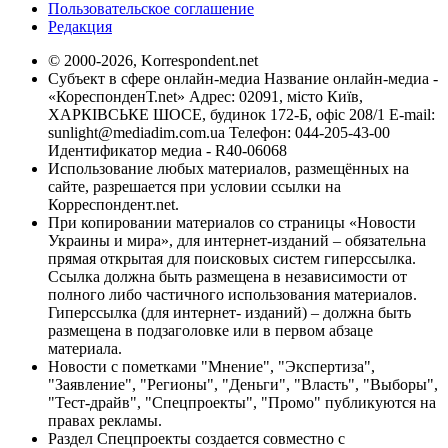
Пользовательское соглашение
Редакция
© 2000-2026, Korrespondent.net
Субъект в сфере онлайн-медиа Название онлайн-медиа -
«КореспонденТ.net» Адрес: 02091, місто Київ,
ХАРКІВСЬКЕ ШОСЕ, будинок 172-Б, офіс 208/1 E-mail:
sunlight@mediadim.com.ua
Телефон: 044-205-43-00
Идентификатор медиа - R40-06068
Использование любых материалов, размещённых на
сайте, разрешается при условии ссылки на
Корреспондент.net.
При копировании материалов со страницы «Новости
Украины и мира», для интернет-изданий – обязательна
прямая открытая для поисковых систем гиперссылка.
Ссылка должна быть размещена в независимости от
полного либо частичного использования материалов.
Гиперссылка (для интернет- изданий) – должна быть
размещена в подзаголовке или в первом абзаце
материала.
Новости с пометками "Мнение", "Экспертиза",
"Заявление", "Регионы", "Деньги", "Власть", "Выборы",
"Тест-драйв", "Спецпроекты", "Промо" публикуются на
правах рекламы.
Раздел Спецпроекты создается совместно с