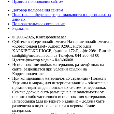
Правила пользования сайтом
Договор пользования сайтом
Политика в сфере конфиденциальности и персональных
данных
Пользовательское соглашение
Редакция
© 2000-2026, Korrespondent.net
Субъект в сфере онлайн-медиа Название онлайн-медиа -
«КореспонденТ.net» Адрес: 02091, місто Київ,
ХАРКІВСЬКЕ ШОСЕ, будинок 172-Б, офіс 208/1 E-mail:
sunlight@mediadim.com.ua
Телефон: 044-205-43-00
Идентификатор медиа - R40-06068
Использование любых материалов, размещённых на
сайте, разрешается при условии ссылки на
Корреспондент.net.
При копировании материалов со страницы «Новости
Украины и мира», для интернет-изданий – обязательна
прямая открытая для поисковых систем гиперссылка.
Ссылка должна быть размещена в независимости от
полного либо частичного использования материалов.
Гиперссылка (для интернет- изданий) – должна быть
размещена в подзаголовке или в первом абзаце
материала.