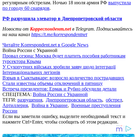
регулярным обстрелам. Ночью 18 июля армия РФ
выпустила
по городу 60 снарядов
.
РФ разрушила элеватор в Днепропетровской области
Новости от
Корреспондент.net
в Telegram. Подписывайтесь
на наш канал
https://t.me/korrespondentnet
Читайте Korrespondent.net в Google News
Война России с Украиной
Провал сезона: Москва будет платить пособия работникам
турсектора Крыма
У Сухопутних військах зробили заяву щодо інтеграції
Інтернаціональних легіонів
Взрыв в Сыктывкаре: возросло количество пострадавших
Стали известны объемы отключений в пятницу
Встреча президентов: Ермак и Рубио обсудили детали
СПЕЦТЕМА:
Война России с Украиной
ТЕГИ:
разрушения
,
Днепропетровская область
,
обстрел
,
Артиллерия
,
Война в Украине
,
Военные преступления
России
Если вы заметили ошибку, выделите необходимый текст и
нажмите Ctrl+Enter, чтобы сообщить об этом редакции.