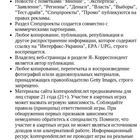
Новости с пометками "Мнение", "Экспертиза",
"Заявление", "Регионы", "Деньги", "Власть", "Выборы",
"Тест-драйв", "Спецпроекты", "Промо" публикуются на
правах рекламы.
Раздел Спецпроекты создается совместно с
коммерческими партнерами.
Любое копирование, публикация, републикация и
другое распространение информации, которое содержит
ссылку на "Интерфакс-Украина", EPA / UPG, строго
воспрещается.
Владелец веб-страницы в разделе Я- Корреспондент
является автор публикации.
Любое копирование, перепечатка и воспроизведение
фотографий и/или аудиовизуальных материалов,
принадлежащих правообладателю Getty Images, строго
запрещено.
Материалы сайта korrespondent.net предназначены для
лиц старше 21 года (21+). Участие в азартных играх
может вызвать игровую зависимость. Соблюдайте
правила (принципы) ответственной игры. При
обнаружении первых признаков зависимости
немедленно обратитесь к специалисту. Помните, что
участие в азартных играх не может являться источником
доходов или альтернативой работе. Информационный
ресурс korrespondent.net не проводит игры на реальные