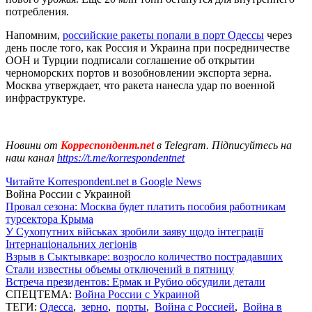
потребления.
Напомним,
российские ракеты попали в порт Одессы
через
день после того, как Россия и Украина при посредничестве
ООН и Турции подписали соглашение об открытии
черноморских портов и возобновлении экспорта зерна.
Москва утверждает, что ракета нанесла удар по военной
инфраструктуре.
Новини от
Корреспондент.net
в Telegram. Підписуйтесь на
наш канал
https://t.me/korrespondentnet
Читайте Korrespondent.net в Google News
Война России с Украиной
Провал сезона: Москва будет платить пособия работникам
турсектора Крыма
У Сухопутних військах зробили заяву щодо інтеграції
Інтернаціональних легіонів
Взрыв в Сыктывкаре: возросло количество пострадавших
Стали известны объемы отключений в пятницу
Встреча президентов: Ермак и Рубио обсудили детали
СПЕЦТЕМА:
Война России с Украиной
ТЕГИ:
Одесса
,
зерно
,
порты
,
Война с Россией
,
Война в